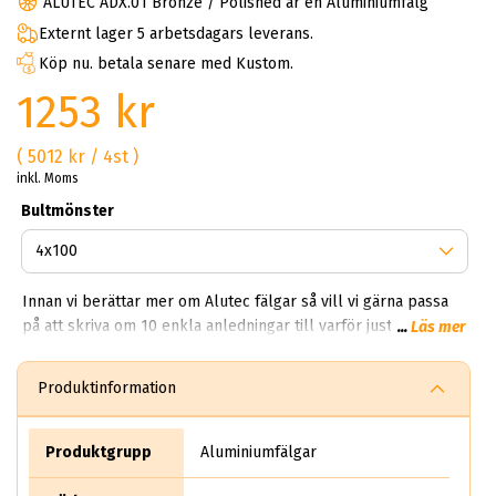
ALUTEC ADX.01 Bronze / Polished är en Aluminiumfälg
Externt lager 5 arbetsdagars leverans.
Köp nu. betala senare med Kustom.
1253 kr
( 5012 kr / 4st )
inkl. Moms
Bultmönster
Innan vi berättar mer om Alutec fälgar så vill vi gärna passa
på att skriva om 10 enkla anledningar till varför just du ska
...
Läs mer
handla Alutec fälgar av oss. Först kommer vi dock att berätta
mer om företaget och dess ursprung för att du på bästa sett
Produktinformation
ska förstå och inse vilka bra fälgar de tillverkar. Alutec
Startade år 1996 och blev snabbt ett populärt varumärke
bland fälgentusiaster och bilförare. Likt alla andra bolag i
Produktgrupp
Aluminiumfälgar
världen så startade Alutec med små medel, dock så