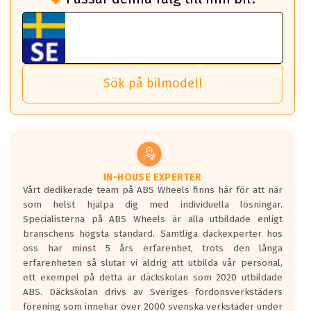
fall det behövs.
Vi använder detta system i flertalet av våra fälgar.
fordon. Detta sker automatiskt och är inget du som förare
Tillbehören är av högsta kvalitet och är kompatibla med
ABS 360 gör det möjligt för dig att ta med fälgarna till din
behöver tänka på.
ABS Wheels fälgar.
nästa bil.
Sensorn sitter inne i hjulet och skickar signaler om lufttryck
Viktigt att Bult respektive mutter är av storlek (17mm hylsa
Det sparar dig tid och pengar.
och temperatur till din instrumentpanel.
) Hex 17.
Sök på bilmodell
*PCD står för pitch circle diameter / Bultmönster.
TPMS gör det enkelt att ha koll på att dina däck håller rätt
Genom att du anger ditt registreringsnummer kan vi matcha
tryck. Skulle du tappa tryck i något däck varnar TPMS dig
och garantera att tillbehören passar till 100%
om detta.
Viktigt att tänka på är att alltid använda en momentnyckel
TPMS står för Tyre Pressure Monitoring System och innebär
vid åtdragning av hjulbultarna.
helt kort att du som förare alltid ska ha koll på lufttrycket i
dina däck.
IN-HOUSE EXPERTER
Vårt dedikerade team på ABS Wheels finns här för att när
Samtliga ABS Wheels fälgar är kompatibla med TPMS
som helst hjälpa dig med individuella lösningar.
sensorer.
Specialisterna på ABS Wheels är alla utbildade enligt
branschens högsta standard. Samtliga däckexperter hos
oss har minst 5 års erfarenhet, trots den långa
erfarenheten så slutar vi aldrig att utbilda vår personal,
ett exempel på detta är däckskolan som 2020 utbildade
ABS. Däckskolan drivs av Sveriges fordonsverkstäders
förening som innehar över 2000 svenska verkstäder under