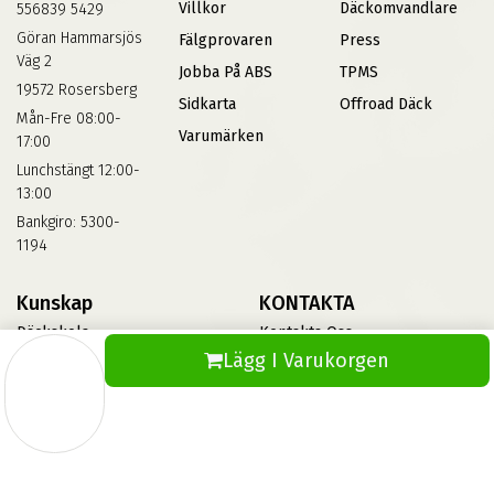
Villkor
Däckomvandlare
556839 5429
Göran Hammarsjös
Fälgprovaren
Press
Väg 2
Jobba På ABS
TPMS
19572 Rosersberg
Sidkarta
Offroad Däck
Mån-Fre 08:00-
Varumärken
17:00
Lunchstängt 12:00-
13:00
Bankgiro: 5300-
1194
Kunskap
KONTAKTA
Däckskola
Kontakta Oss
Lägg I Varukorgen
Blog
Vinterdäck
FAQs
Informationsbank Av Däck
Och Fälgar
ABS360