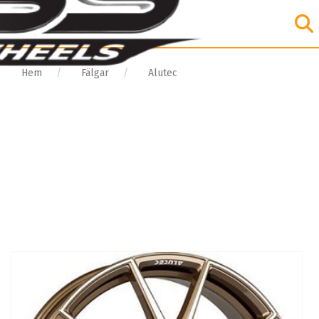
Hem
Fälgar
Alutec