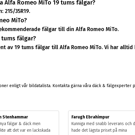
a Alfa Romeo MiTo 19 tums fälgar?
: 215/35R19.
omeo MiTo?
 rekommenderade fälgar till din Alfa Romeo MiTo.
 tums fälgar?
t av 19 tums fälgar till Alfa Romeo MiTo. Vi har alltid
er enligt vår bildatalista. Kontakta gärna våra däck & fälgexperter 
m Stenhammar
Farugh Ebrahimpur
nya fälgar & däck men
Kunniga med snabb leverans och 
kte att det var en lackskada
hade det lägsta priset på mina