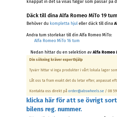
knappat in det så visas fälgar som passar på d
Däck till dina Alfa Romeo MiTo 19 tum
Behöver du
kompletta hjul
eller däck till dina
A
Andra tum storlekar till din Alfa Romeo MiTo:
Alfa Romeo MiTo 16 tum
Nedan hittar du en selektion av
Alfa Romeo 
Din sökning kräver experthjälp
Tyvärr hittar vi inga produkter i vårt lokala lager s
Låt oss ta fram exakt det du letar efter, anpassat efte
Kontakta oss direkt på
order@abswheels.se
/ 08 59
klicka här för att se övrigt so
bilens reg. nummer.