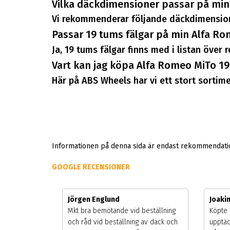
Vilka däckdimensioner passar på min
Vi rekommenderar följande däckdimension
Passar 19 tums fälgar på min Alfa R
Ja, 19 tums fälgar finns med i listan över
Vart kan jag köpa Alfa Romeo MiTo 19
Här på ABS Wheels har vi ett stort sortimen
Informationen på denna sida är endast rekommendation
GOOGLE RECENSIONER
Jörgen Englund
Joaki
gsäsongen.
Mkt bra bemötande vid beställning
Köpte 
ning men
och råd vid beställning av däck och
upptäc