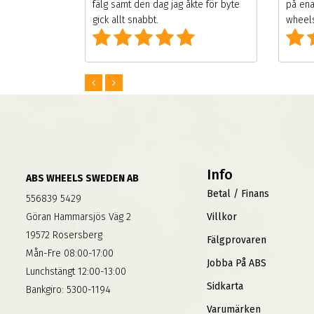
 väldigt
fälg samt den dag jag åkte för byte
på ena
g som alla
gick allt snabbt.
wheels
Info
ABS WHEELS SWEDEN AB
Betal / Finans
556839 5429
Göran Hammarsjös Väg 2
Villkor
19572 Rosersberg
Fälgprovaren
Mån-Fre 08:00-17:00
Jobba På ABS
Lunchstängt 12:00-13:00
Sidkarta
Bankgiro: 5300-1194
Varumärken