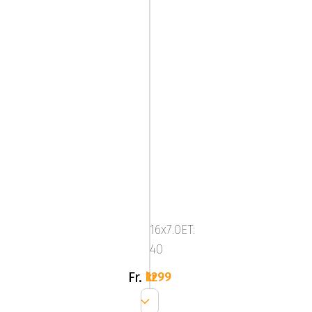
ABS302
B-
P
16x7.0ET:
40
Fr.
1299 kr