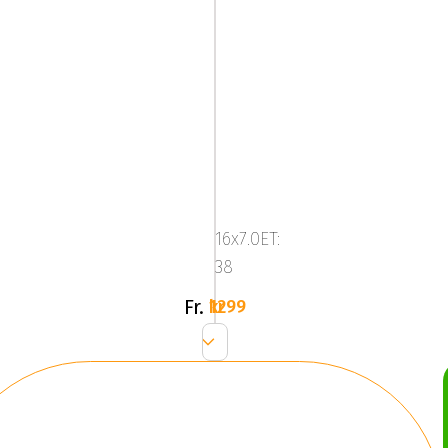
ABS314
BLK-
M
16x7.0ET:
38
Fr.
1299 kr