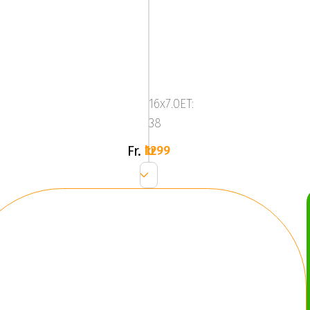
ABS314
BP
16x7.0ET:
38
Fr.
1299 kr