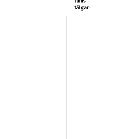
tums
fälgar
: