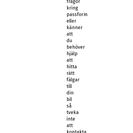
frågor
kring
passform
eller
känner
att
du
behöver
hjälp
att
hitta
rätt
fälgar
till
din
bil
så
tveka
inte
att
kontakta