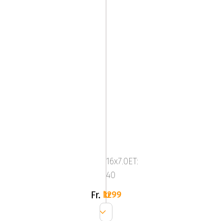
ABS302
BLACK
16x7.0ET:
40
Fr.
1299 kr