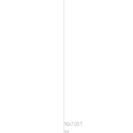
ABS314
BLK-
M
16x7.0ET:
38