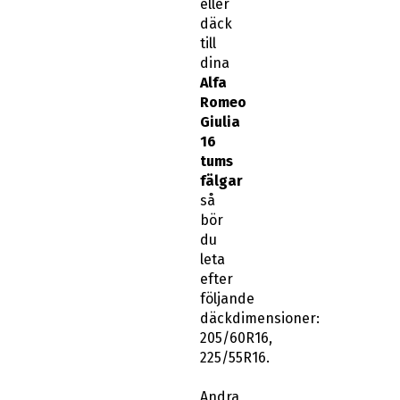
eller
däck
till
dina
Alfa
Romeo
Giulia
16
tums
fälgar
så
bör
du
leta
efter
följande
däckdimensioner:
205/60R16,
225/55R16.
Andra