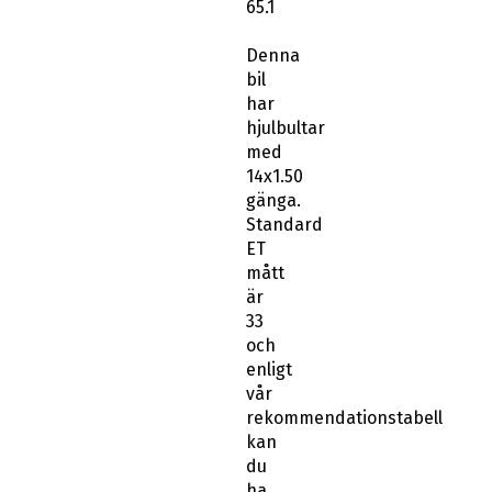
65.1
Denna
bil
har
hjulbultar
med
14x1.50
gänga.
Standard
ET
mått
är
33
och
enligt
vår
rekommendationstabell
kan
du
ha