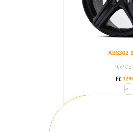
ABS302 
16x7.0ET
Fr.
129