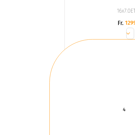
16x7.0ET
Fr.
129