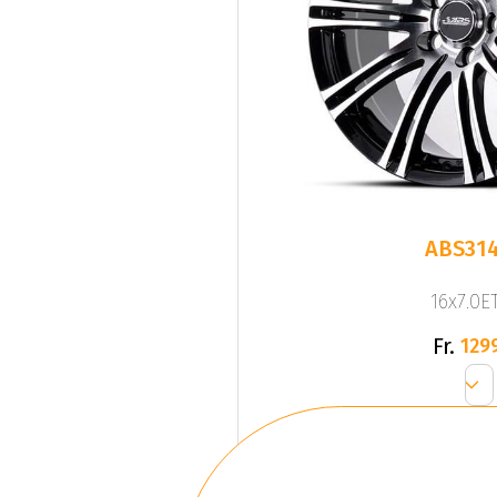
ABS314
16x7.0ET
Fr.
129