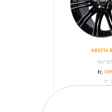
ABS314 
16x7.0ET
Fr.
129