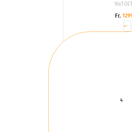
16x7.0ET
Fr.
129