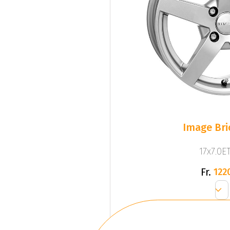
Image Bri
17x7.0ET
Fr.
122