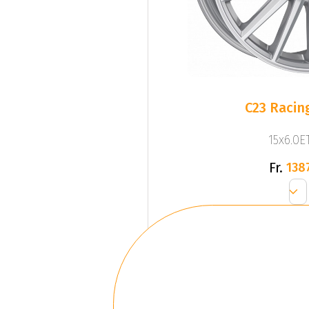
C23 Racing
15x6.0ET
Fr.
138