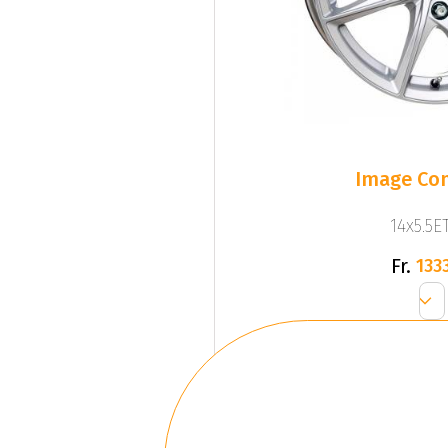
Image Com
14x5.5ET
Fr.
1333