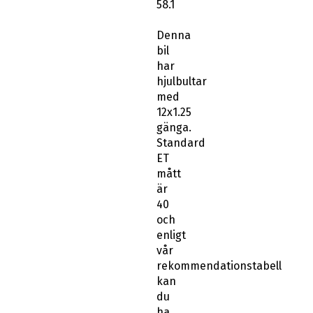
58.1
Denna
bil
har
hjulbultar
med
12x1.25
gänga.
Standard
ET
mått
är
40
och
enligt
vår
rekommendationstabell
kan
du
ha