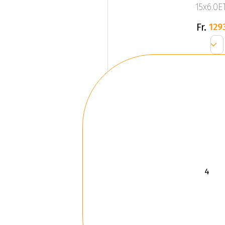
15x6.0ET
Fr.
129