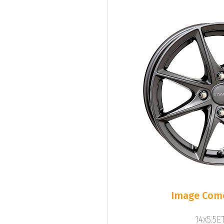
Image Come
14x5.5ET