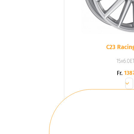
C23 Racing
15x6.0ET
Fr.
138