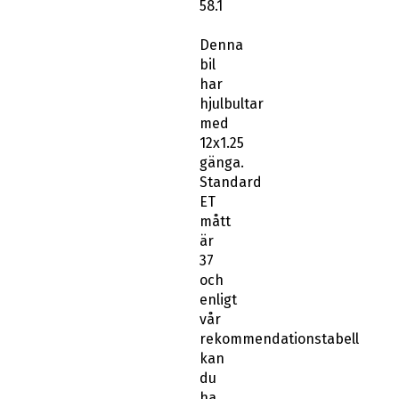
58.1
Denna
bil
har
hjulbultar
med
12x1.25
gänga.
Standard
ET
mått
är
37
och
enligt
vår
rekommendationstabell
kan
du
ha