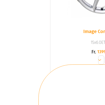
Image Com
15x6.0ET
Fr.
139