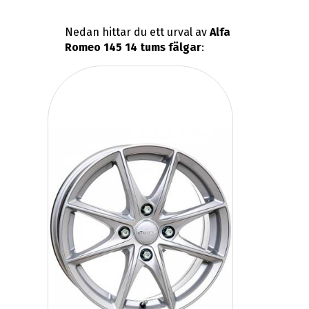
Nedan hittar du ett urval av
Alfa
Romeo 145 14 tums fälgar
: