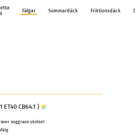
etta
Fälgar
Sommardäck
Friktionsdäck
l
1 ET40 CB64.1 )
räver noggrann skötsel
fälg