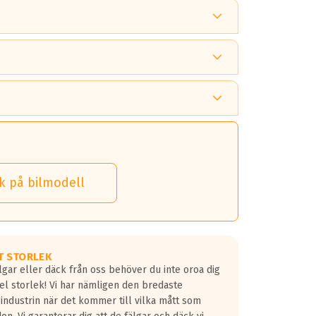
 tänka på.
k på bilmodell
 detta.
 dina däck.
T STORLEK
lgar eller däck från oss behöver du inte oroa dig
fel storlek! Vi har nämligen den bredaste
 industrin när det kommer till vilka mått som