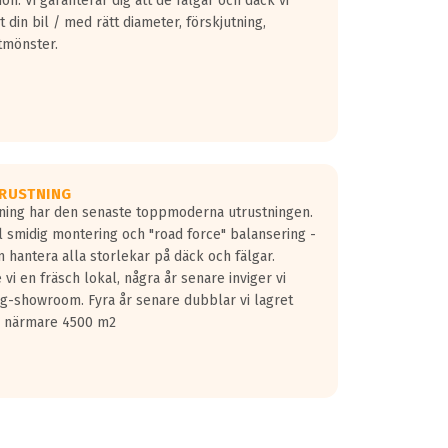
don. Vi garanterar dig att de fälgar och däck vi
 din bil / med rätt diameter, förskjutning,
tmönster.
RUSTNING
gning har den senaste toppmoderna utrustningen.
ill smidig montering och "road force" balansering -
 hantera alla storlekar på däck och fälgar.
vi en fräsch lokal, några år senare inviger vi
lg-showroom. Fyra år senare dubblar vi lagret
på närmare 4500 m2