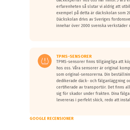
däckexperter hos oss har minst 5 års e
erfarenheten så slutar vi aldrig att utbi
exempel på detta är däckskolan som 20
Däckskolan drivs av Sveriges fordonsv
innehar över 2000 svenska verkstäder u
TPMS-SENSORER
TPMS-sensorer finns tillgängliga att kö
hos oss. Våra sensorer är original kom
som original-sensorerna. Din beställnin
dedikerade däck- och fälganläggning oc
certifierade av transportör. Det finns a
sig för skador under frakten. Dina fälg
levereras i perfekt skick, redo att insta
GOOGLE RECENSIONER