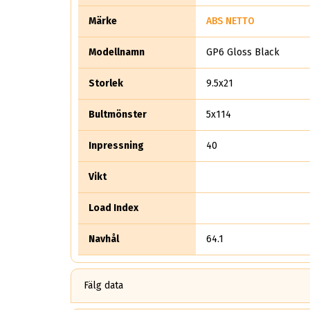
Märke
ABS NETTO
Modellnamn
GP6 Gloss Black
Storlek
9.5x21
Bultmönster
5x114
Inpressning
40
Vikt
Load Index
Navhål
64.1
Fälg data
10.5x21