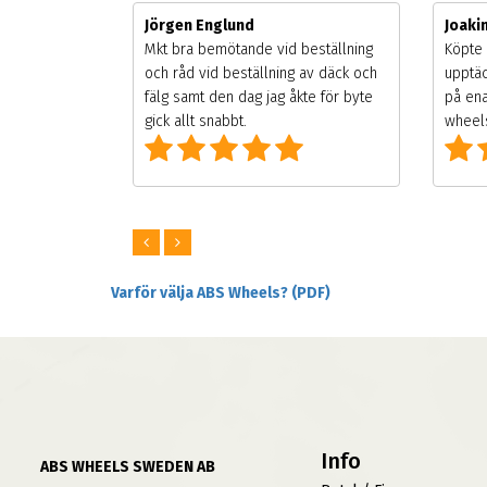
Jörgen Englund
Joak
gsäsongen.
Mkt bra bemötande vid beställning
Köpte 
ning men
och råd vid beställning av däck och
upptäc
 väldigt
fälg samt den dag jag åkte för byte
på ena
ng som alla
gick allt snabbt.
wheels
Varför välja ABS Wheels? (PDF)
Info
ABS WHEELS SWEDEN AB