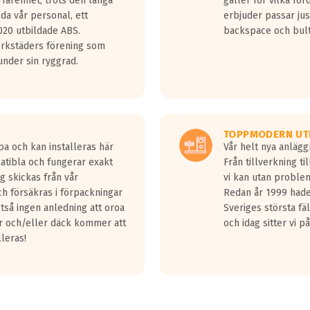
rfarenhet, trots den långa
gäller för vilka for
lda vår personal, ett
erbjuder passar just
20 utbildade ABS.
backspace och bul
erkstäders förening som
nder sin ryggrad.
TOPPMODERN UT
pa och kan installeras här
Vår helt nya anläg
patibla och fungerar exakt
Från tillverkning t
g skickas från vår
vi kan utan problem
h försäkras i förpackningar
Redan år 1999 hade 
lltså ingen anledning att oroa
Sveriges största fä
ar och/eller däck kommer att
och idag sitter vi 
lleras!