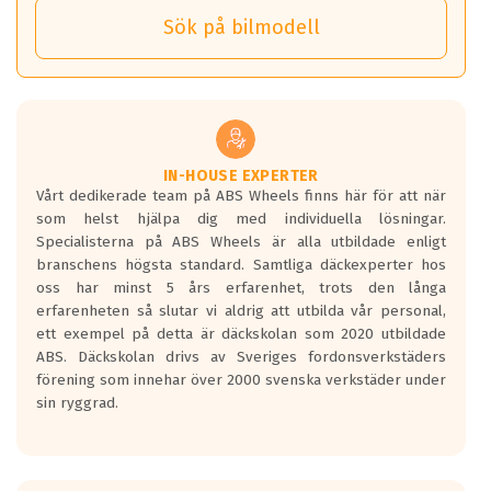
och temperatur till din instrumentpanel.
) Hex 17.
Sök på bilmodell
*PCD står för pitch circle diameter / Bultmönster.
TPMS gör det enkelt att ha koll på att dina däck håller rätt
Genom att du anger ditt registreringsnummer kan vi matcha
tryck. Skulle du tappa tryck i något däck varnar TPMS dig
och garantera att tillbehören passar till 100%
om detta.
Viktigt att tänka på är att alltid använda en momentnyckel
TPMS står för Tyre Pressure Monitoring System och innebär
vid åtdragning av hjulbultarna.
helt kort att du som förare alltid ska ha koll på lufttrycket i
dina däck.
IN-HOUSE EXPERTER
Vårt dedikerade team på ABS Wheels finns här för att när
Samtliga ABS Wheels fälgar är kompatibla med TPMS
som helst hjälpa dig med individuella lösningar.
sensorer.
Specialisterna på ABS Wheels är alla utbildade enligt
branschens högsta standard. Samtliga däckexperter hos
oss har minst 5 års erfarenhet, trots den långa
erfarenheten så slutar vi aldrig att utbilda vår personal,
ett exempel på detta är däckskolan som 2020 utbildade
ABS. Däckskolan drivs av Sveriges fordonsverkstäders
förening som innehar över 2000 svenska verkstäder under
sin ryggrad.