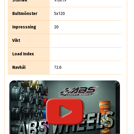
Storlek
9.0x19
Bultmönster
5x120
Inpressning
20
Vikt
Load Index
Navhål
72.6