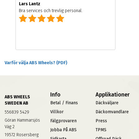
Lars Lantz
Bra services och trevlig personal.
Varför välja ABS Wheels? (PDF)
Info
Applikationer
ABS WHEELS
Betal / Finans
Däckväljare
SWEDEN AB
Villkor
Däckomvandlare
556839 5429
Göran Hammarsjös
Fälgprovaren
Press
Väg 2
Jobba På ABS
TPMS
19572 Rosersberg
Sidkarta
Offroad Däck