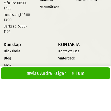
Mån-Fre 08:00-
Varumärken
17:00
Lunchstängt 12:00-
13:00
Bankgiro: 5300-
1194
Kunskap
KONTAKTA
Däckskola
Kontakta Oss
Blog
Vinterdäck
FAQs
Visa Andra Fälgar I 19 Tum
Informationsbank Av Däck
Och Fälgar
ABS360
© 2026 Skapad av ABS IT. Alla rättigheter förbehållna.