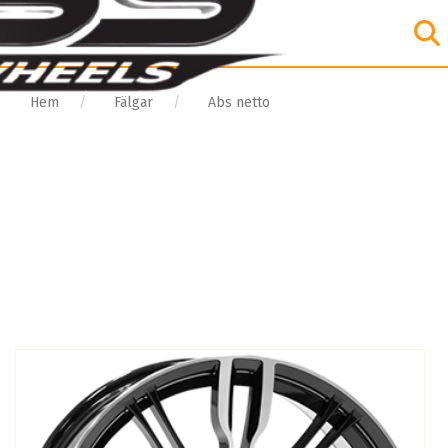
Hem
Fälgar
Abs netto