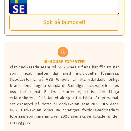
ABS Wheels fälgar.
nästa bil.
Sensorn sitter inne i hjulet och skickar signaler om lufttryck
Viktigt att Bult respektive mutter är av storlek (17mm hylsa
Det sparar dig tid och pengar.
och temperatur till din instrumentpanel.
) Hex 17.
Sök på bilmodell
*PCD står för pitch circle diameter / Bultmönster.
TPMS gör det enkelt att ha koll på att dina däck håller rätt
Genom att du anger ditt registreringsnummer kan vi matcha
tryck. Skulle du tappa tryck i något däck varnar TPMS dig
och garantera att tillbehören passar till 100%
om detta.
Viktigt att tänka på är att alltid använda en momentnyckel
TPMS står för Tyre Pressure Monitoring System och innebär
vid åtdragning av hjulbultarna.
helt kort att du som förare alltid ska ha koll på lufttrycket i
dina däck.
IN-HOUSE EXPERTER
Vårt dedikerade team på ABS Wheels finns här för att när
Samtliga ABS Wheels fälgar är kompatibla med TPMS
som helst hjälpa dig med individuella lösningar.
sensorer.
Specialisterna på ABS Wheels är alla utbildade enligt
branschens högsta standard. Samtliga däckexperter hos
oss har minst 5 års erfarenhet, trots den långa
erfarenheten så slutar vi aldrig att utbilda vår personal,
ett exempel på detta är däckskolan som 2020 utbildade
ABS. Däckskolan drivs av Sveriges fordonsverkstäders
förening som innehar över 2000 svenska verkstäder under
sin ryggrad.