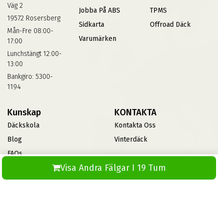
Väg 2
Jobba På ABS
TPMS
19572 Rosersberg
Sidkarta
Offroad Däck
Mån-Fre 08:00-
Varumärken
17:00
Lunchstängt 12:00-
13:00
Bankgiro: 5300-
1194
Kunskap
KONTAKTA
Däckskola
Kontakta Oss
Blog
Vinterdäck
FAQs
Visa Andra Fälgar I 19 Tum
Informationsbank Av Däck
Och Fälgar
ABS360