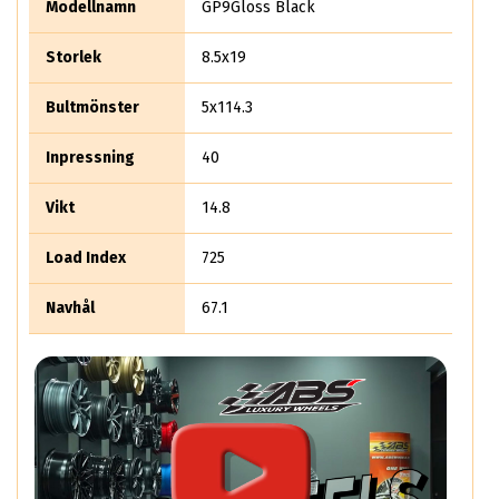
Modellnamn
GP9Gloss Black
Storlek
8.5x19
Bultmönster
5x114.3
Inpressning
40
Vikt
14.8
Load Index
725
Navhål
67.1