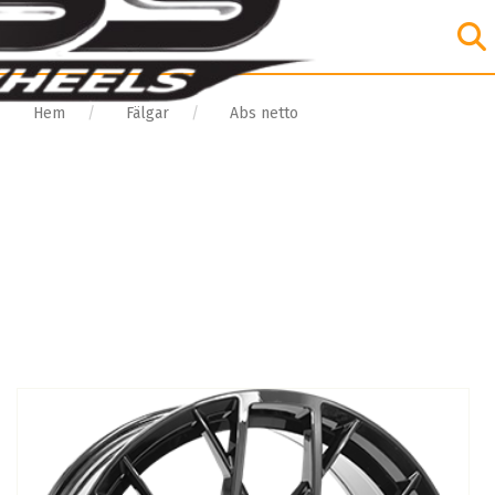
Hem
Fälgar
Abs netto