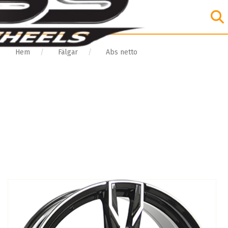
Hem
Fälgar
Abs netto