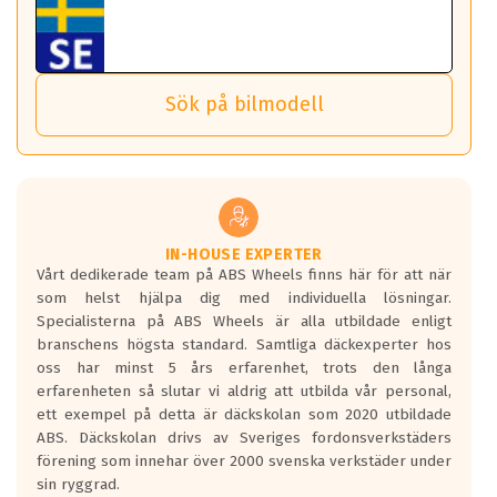
Tillbehören är av högsta kvalitet och är kompatibla med
ABS 360 gör det möjligt för dig att ta med fälgarna till din
behöver tänka på.
ABS Wheels fälgar.
nästa bil.
Sensorn sitter inne i hjulet och skickar signaler om lufttryck
Viktigt att Bult respektive mutter är av storlek (17mm hylsa
Det sparar dig tid och pengar.
och temperatur till din instrumentpanel.
) Hex 17.
Sök på bilmodell
*PCD står för pitch circle diameter / Bultmönster.
TPMS gör det enkelt att ha koll på att dina däck håller rätt
Genom att du anger ditt registreringsnummer kan vi matcha
tryck. Skulle du tappa tryck i något däck varnar TPMS dig
och garantera att tillbehören passar till 100%
om detta.
Viktigt att tänka på är att alltid använda en momentnyckel
TPMS står för Tyre Pressure Monitoring System och innebär
vid åtdragning av hjulbultarna.
helt kort att du som förare alltid ska ha koll på lufttrycket i
dina däck.
IN-HOUSE EXPERTER
Vårt dedikerade team på ABS Wheels finns här för att när
Samtliga ABS Wheels fälgar är kompatibla med TPMS
som helst hjälpa dig med individuella lösningar.
sensorer.
Specialisterna på ABS Wheels är alla utbildade enligt
branschens högsta standard. Samtliga däckexperter hos
oss har minst 5 års erfarenhet, trots den långa
erfarenheten så slutar vi aldrig att utbilda vår personal,
ett exempel på detta är däckskolan som 2020 utbildade
ABS. Däckskolan drivs av Sveriges fordonsverkstäders
förening som innehar över 2000 svenska verkstäder under
sin ryggrad.