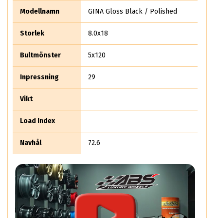
Modellnamn
GINA Gloss Black / Polished
Storlek
8.0x18
Bultmönster
5x120
Inpressning
29
Vikt
Load Index
Navhål
72.6