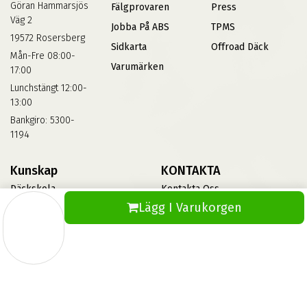
Göran Hammarsjös
Fälgprovaren
Press
Väg 2
Jobba På ABS
TPMS
19572 Rosersberg
Sidkarta
Offroad Däck
Mån-Fre 08:00-
Varumärken
17:00
Lunchstängt 12:00-
13:00
Bankgiro: 5300-
1194
Kunskap
KONTAKTA
Däckskola
Kontakta Oss
Lägg I Varukorgen
Blog
Vinterdäck
FAQs
Informationsbank Av Däck
Och Fälgar
ABS360