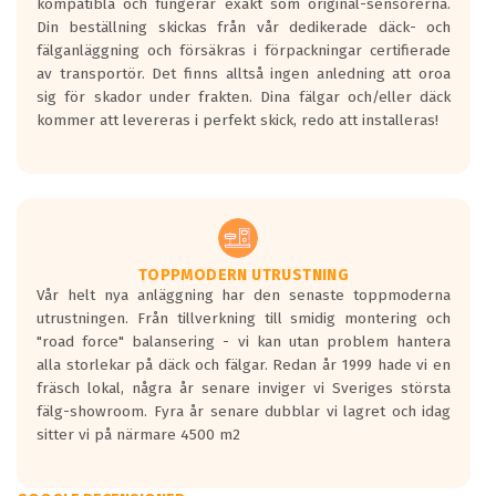
kompatibla och fungerar exakt som original-sensorerna.
Din beställning skickas från vår dedikerade däck- och
fälganläggning och försäkras i förpackningar certifierade
av transportör. Det finns alltså ingen anledning att oroa
sig för skador under frakten. Dina fälgar och/eller däck
kommer att levereras i perfekt skick, redo att installeras!
TOPPMODERN UTRUSTNING
Vår helt nya anläggning har den senaste toppmoderna
utrustningen. Från tillverkning till smidig montering och
"road force" balansering - vi kan utan problem hantera
alla storlekar på däck och fälgar. Redan år 1999 hade vi en
fräsch lokal, några år senare inviger vi Sveriges största
fälg-showroom. Fyra år senare dubblar vi lagret och idag
sitter vi på närmare 4500 m2