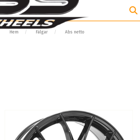
Hem
Fälgar
Abs netto