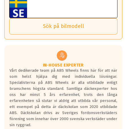
Tillbehören är av högsta kvalitet och är kompatibla med
ABS 360 gör det möjligt för dig att ta med fälgarna till din
behöver tänka på.
ABS Wheels fälgar.
nästa bil.
Sensorn sitter inne i hjulet och skickar signaler om lufttryck
Viktigt att Bult respektive mutter är av storlek (17mm hylsa
Det sparar dig tid och pengar.
och temperatur till din instrumentpanel.
) Hex 17.
Sök på bilmodell
*PCD står för pitch circle diameter / Bultmönster.
TPMS gör det enkelt att ha koll på att dina däck håller rätt
Genom att du anger ditt registreringsnummer kan vi matcha
tryck. Skulle du tappa tryck i något däck varnar TPMS dig
och garantera att tillbehören passar till 100%
om detta.
Viktigt att tänka på är att alltid använda en momentnyckel
TPMS står för Tyre Pressure Monitoring System och innebär
vid åtdragning av hjulbultarna.
helt kort att du som förare alltid ska ha koll på lufttrycket i
dina däck.
IN-HOUSE EXPERTER
Vårt dedikerade team på ABS Wheels finns här för att när
Samtliga ABS Wheels fälgar är kompatibla med TPMS
som helst hjälpa dig med individuella lösningar.
sensorer.
Specialisterna på ABS Wheels är alla utbildade enligt
branschens högsta standard. Samtliga däckexperter hos
oss har minst 5 års erfarenhet, trots den långa
erfarenheten så slutar vi aldrig att utbilda vår personal,
ett exempel på detta är däckskolan som 2020 utbildade
ABS. Däckskolan drivs av Sveriges fordonsverkstäders
förening som innehar över 2000 svenska verkstäder under
sin ryggrad.