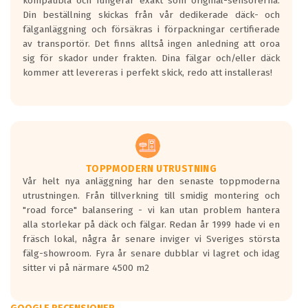
kompatibla och fungerar exakt som original-sensorerna.
Din beställning skickas från vår dedikerade däck- och
fälganläggning och försäkras i förpackningar certifierade
av transportör. Det finns alltså ingen anledning att oroa
sig för skador under frakten. Dina fälgar och/eller däck
kommer att levereras i perfekt skick, redo att installeras!
TOPPMODERN UTRUSTNING
Vår helt nya anläggning har den senaste toppmoderna
utrustningen. Från tillverkning till smidig montering och
"road force" balansering - vi kan utan problem hantera
alla storlekar på däck och fälgar. Redan år 1999 hade vi en
fräsch lokal, några år senare inviger vi Sveriges största
fälg-showroom. Fyra år senare dubblar vi lagret och idag
sitter vi på närmare 4500 m2