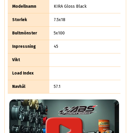
Modellnamn
KIRA Gloss Black
Storlek
7.5x18
Bultmönster
5x100
Inpressning
45
Vikt
Load Index
Navhål
57.1