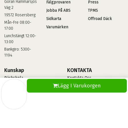
Göran Hammarsjös
Fälgprovaren
Press
Väg 2
Jobba På ABS
TPMS
19572 Rosersberg
Sidkarta
Offroad Däck
Mån-Fre 08:00-
Varumärken
17:00
Lunchstängt 12:00-
13:00
Bankgiro: 5300-
1194
Kunskap
KONTAKTA
Däckskola
Kontakta Oss
Lägg I Varukorgen
Blog
Vinterdäck
FAQs
Informationsbank Av Däck
Och Fälgar
ABS360