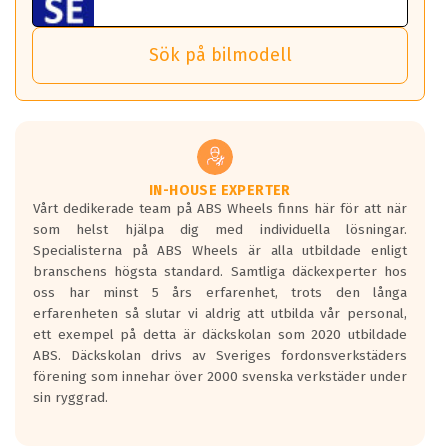
Sensorn sitter inne i hjulet och skickar signaler om lufttryck
1548 kr
Viktigt att Bult respektive mutter är av storlek (17mm hylsa
Det sparar dig tid och pengar.
och temperatur till din instrumentpanel.
) Hex 17.
Sök på bilmodell
*PCD står för pitch circle diameter / Bultmönster.
TPMS gör det enkelt att ha koll på att dina däck håller rätt
Genom att du anger ditt registreringsnummer kan vi matcha
tryck. Skulle du tappa tryck i något däck varnar TPMS dig
och garantera att tillbehören passar till 100%
om detta.
Viktigt att tänka på är att alltid använda en momentnyckel
TPMS står för Tyre Pressure Monitoring System och innebär
vid åtdragning av hjulbultarna.
helt kort att du som förare alltid ska ha koll på lufttrycket i
dina däck.
IN-HOUSE EXPERTER
Vårt dedikerade team på ABS Wheels finns här för att när
Samtliga ABS Wheels fälgar är kompatibla med TPMS
som helst hjälpa dig med individuella lösningar.
sensorer.
Specialisterna på ABS Wheels är alla utbildade enligt
branschens högsta standard. Samtliga däckexperter hos
oss har minst 5 års erfarenhet, trots den långa
erfarenheten så slutar vi aldrig att utbilda vår personal,
ett exempel på detta är däckskolan som 2020 utbildade
ABS. Däckskolan drivs av Sveriges fordonsverkstäders
förening som innehar över 2000 svenska verkstäder under
sin ryggrad.