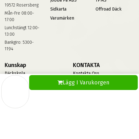
Jobba På ABS
TPMS
19572 Rosersberg
Sidkarta
Offroad Däck
Mån-Fre 08:00-
Varumärken
17:00
Lunchstängt 12:00-
13:00
Bankgiro: 5300-
1194
Kunskap
KONTAKTA
Däckskola
Kontakta Oss
Lägg I Varukorgen
Blog
Vinterdäck
FAQs
Informationsbank Av Däck
Och Fälgar
ABS360
© 2026 Skapad av ABS IT. Alla rättigheter förbehållna.