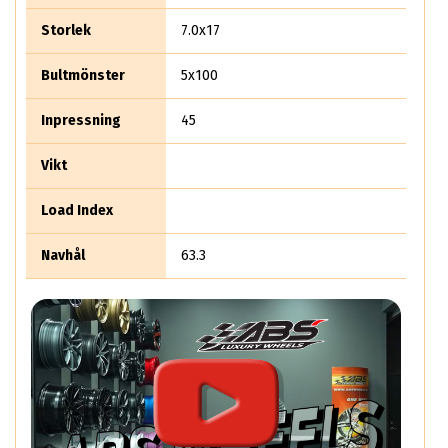
Storlek
7.0x17
Bultmönster
5x100
Inpressning
45
Vikt
Load Index
Navhål
63.3