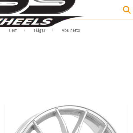
Hem
Fälgar
Abs netto