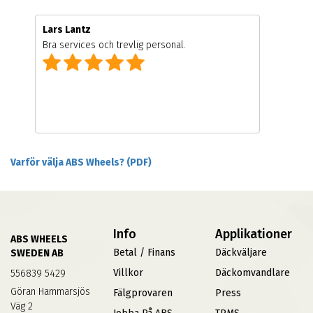
Lars Lantz
Bra services och trevlig personal.
Varför välja ABS Wheels? (PDF)
Info
Applikationer
ABS WHEELS
Betal / Finans
Däckväljare
SWEDEN AB
Villkor
Däckomvandlare
556839 5429
Göran Hammarsjös
Fälgprovaren
Press
Väg 2