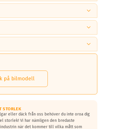
 tänka på.
k på bilmodell
 detta.
 dina däck.
T STORLEK
lgar eller däck från oss behöver du inte oroa dig
fel storlek! Vi har nämligen den bredaste
 industrin när det kommer till vilka mått som