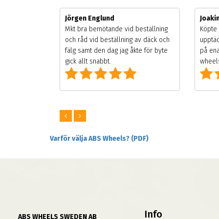
Jörgen Englund
Joak
gsäsongen.
Mkt bra bemötande vid beställning
Köpte 
ning men
och råd vid beställning av däck och
upptäc
 väldigt
fälg samt den dag jag åkte för byte
på ena
ng som alla
gick allt snabbt.
wheels
Varför välja ABS Wheels? (PDF)
Info
ABS WHEELS SWEDEN AB