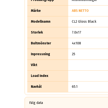
Märke
ABS NETTO
Modellnamn
CL2 Gloss Black
Storlek
7.0x17
Bultmönster
4x108
Inpressning
25
Vikt
Load Index
Navhål
65.1
Fälg data