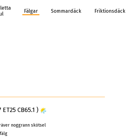
letta
Fälgar
Sommardäck
Friktionsdäck
ul
7 ET25 CB65.1 )
räver noggrann skötsel
fälg