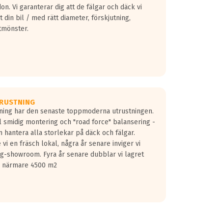
don. Vi garanterar dig att de fälgar och däck vi
 din bil / med rätt diameter, förskjutning,
tmönster.
RUSTNING
gning har den senaste toppmoderna utrustningen.
ill smidig montering och "road force" balansering -
 hantera alla storlekar på däck och fälgar.
vi en fräsch lokal, några år senare inviger vi
lg-showroom. Fyra år senare dubblar vi lagret
på närmare 4500 m2