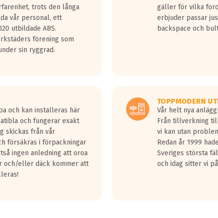
rfarenhet, trots den långa
gäller för vilka for
lda vår personal, ett
erbjuder passar just
20 utbildade ABS.
backspace och bul
erkstäders förening som
nder sin ryggrad.
TOPPMODERN UT
pa och kan installeras här
Vår helt nya anläg
patibla och fungerar exakt
Från tillverkning t
g skickas från vår
vi kan utan problem
h försäkras i förpackningar
Redan år 1999 hade 
lltså ingen anledning att oroa
Sveriges största fä
ar och/eller däck kommer att
och idag sitter vi 
lleras!