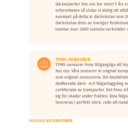
däckexperter hos oss har minst 5 års e
erfarenheten så slutar vi aldrig att utbi
exempel på detta är däckskolan som 20
Däckskolan drivs av Sveriges fordonsv
innehar över 2000 svenska verkstäder u
TPMS-SENSORER
TPMS-sensorer finns tillgängliga att kö
hos oss. Våra sensorer är original kom
som original-sensorerna. Din beställnin
dedikerade däck- och fälganläggning oc
certifierade av transportör. Det finns a
sig för skador under frakten. Dina fälg
levereras i perfekt skick, redo att insta
GOOGLE RECENSIONER