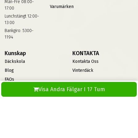
Mån-Fre 08:00-
Varumärken
17:00
Lunchstängt 12:00-
13:00
Bankgiro: 5300-
1194
Kunskap
KONTAKTA
Däckskola
Kontakta Oss
Blog
Vinterdäck
FAQs
Informationsbank Av Däck
Visa Andra Fälgar I 17 Tum
Och Fälgar
ABS360
© 2026 Skapad av ABS IT. Alla rättigheter förbehållna.