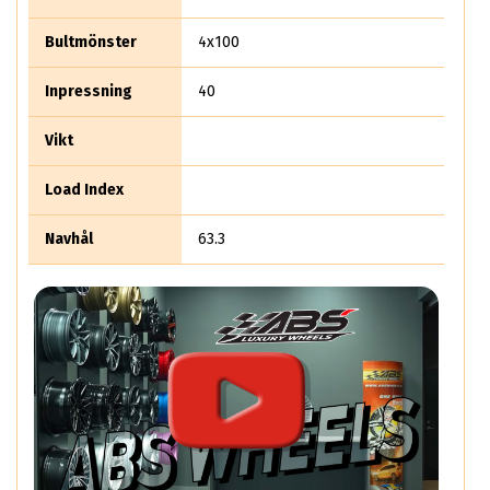
Bultmönster
4x100
Inpressning
40
Vikt
Load Index
Navhål
63.3