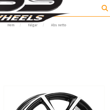
Hem
Fälgar
Abs netto