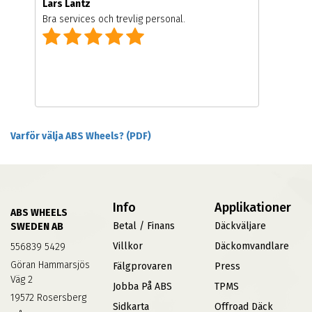
Lars Lantz
Bra services och trevlig personal.
Varför välja ABS Wheels? (PDF)
Info
Applikationer
ABS WHEELS
Betal / Finans
Däckväljare
SWEDEN AB
Villkor
Däckomvandlare
556839 5429
Göran Hammarsjös
Fälgprovaren
Press
Väg 2
Jobba På ABS
TPMS
19572 Rosersberg
Sidkarta
Offroad Däck