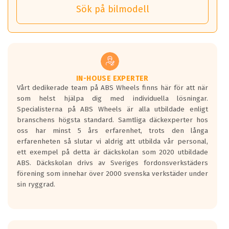
) Hex 17.
Sök på bilmodell
*PCD står för pitch circle diameter / Bultmönster.
TPMS gör det enkelt att ha koll på att dina däck håller rätt
Genom att du anger ditt registreringsnummer kan vi matcha
tryck. Skulle du tappa tryck i något däck varnar TPMS dig
och garantera att tillbehören passar till 100%
om detta.
Viktigt att tänka på är att alltid använda en momentnyckel
TPMS står för Tyre Pressure Monitoring System och innebär
vid åtdragning av hjulbultarna.
helt kort att du som förare alltid ska ha koll på lufttrycket i
dina däck.
IN-HOUSE EXPERTER
Vårt dedikerade team på ABS Wheels finns här för att när
Samtliga ABS Wheels fälgar är kompatibla med TPMS
som helst hjälpa dig med individuella lösningar.
sensorer.
Specialisterna på ABS Wheels är alla utbildade enligt
branschens högsta standard. Samtliga däckexperter hos
oss har minst 5 års erfarenhet, trots den långa
erfarenheten så slutar vi aldrig att utbilda vår personal,
ett exempel på detta är däckskolan som 2020 utbildade
ABS. Däckskolan drivs av Sveriges fordonsverkstäders
förening som innehar över 2000 svenska verkstäder under
sin ryggrad.