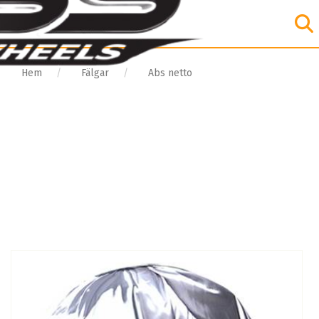
Hem
Fälgar
Abs netto