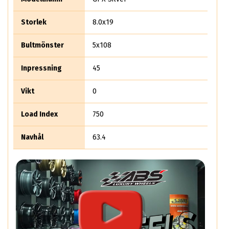
Storlek
8.0x19
Bultmönster
5x108
Inpressning
45
Vikt
0
Load Index
750
Navhål
63.4