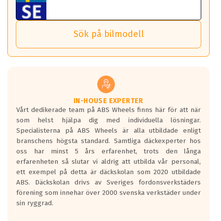
ABS Wheels fälgar.
nästa bil.
Sensorn sitter inne i hjulet och skickar signaler om lufttryck
Viktigt att Bult respektive mutter är av storlek (17mm hylsa
Det sparar dig tid och pengar.
och temperatur till din instrumentpanel.
) Hex 17.
Sök på bilmodell
*PCD står för pitch circle diameter / Bultmönster.
TPMS gör det enkelt att ha koll på att dina däck håller rätt
Genom att du anger ditt registreringsnummer kan vi matcha
tryck. Skulle du tappa tryck i något däck varnar TPMS dig
och garantera att tillbehören passar till 100%
om detta.
Viktigt att tänka på är att alltid använda en momentnyckel
TPMS står för Tyre Pressure Monitoring System och innebär
vid åtdragning av hjulbultarna.
helt kort att du som förare alltid ska ha koll på lufttrycket i
dina däck.
IN-HOUSE EXPERTER
Vårt dedikerade team på ABS Wheels finns här för att när
Samtliga ABS Wheels fälgar är kompatibla med TPMS
som helst hjälpa dig med individuella lösningar.
sensorer.
Specialisterna på ABS Wheels är alla utbildade enligt
branschens högsta standard. Samtliga däckexperter hos
oss har minst 5 års erfarenhet, trots den långa
erfarenheten så slutar vi aldrig att utbilda vår personal,
ett exempel på detta är däckskolan som 2020 utbildade
ABS. Däckskolan drivs av Sveriges fordonsverkstäders
förening som innehar över 2000 svenska verkstäder under
sin ryggrad.