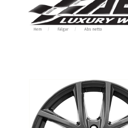
Hem
Fälgar
Abs netto