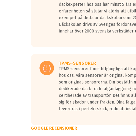
däckexperter hos oss har minst 5 års e
erfarenheten så slutar vi aldrig att utbi
exempel på detta är däckskolan som 20
Däckskolan drivs av Sveriges fordonsv
innehar över 2000 svenska verkstäder u
TPMS-SENSORER
TPMS-sensorer finns tillgängliga att kö
hos oss. Våra sensorer är original kom
som original-sensorerna. Din beställnin
dedikerade däck- och fälganläggning oc
certifierade av transportör. Det finns a
sig för skador under frakten. Dina fälg
levereras i perfekt skick, redo att insta
GOOGLE RECENSIONER