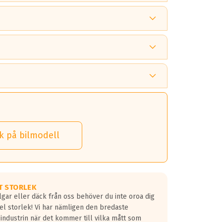
 tänka på.
k på bilmodell
 detta.
 dina däck.
T STORLEK
lgar eller däck från oss behöver du inte oroa dig
fel storlek! Vi har nämligen den bredaste
 industrin när det kommer till vilka mått som