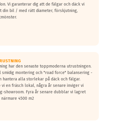
don. Vi garanterar dig att de fälgar och däck vi
 din bil / med rätt diameter, förskjutning,
tmönster.
RUSTNING
gning har den senaste toppmoderna utrustningen.
ill smidig montering och "road force" balansering -
 hantera alla storlekar på däck och fälgar.
vi en fräsch lokal, några år senare inviger vi
lg-showroom. Fyra år senare dubblar vi lagret
på närmare 4500 m2