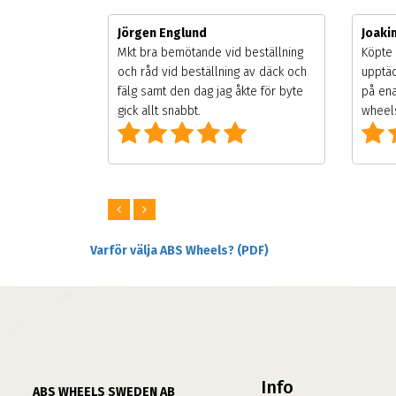
Jörgen Englund
Joak
gsäsongen.
Mkt bra bemötande vid beställning
Köpte 
ning men
och råd vid beställning av däck och
upptäc
 väldigt
fälg samt den dag jag åkte för byte
på ena
ng som alla
gick allt snabbt.
wheels
Varför välja ABS Wheels? (PDF)
Info
ABS WHEELS SWEDEN AB