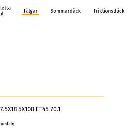
letta
Fälgar
Sommardäck
Friktionsdäck
ul
.5X18 5X108 ET45 70.1
iumfälg