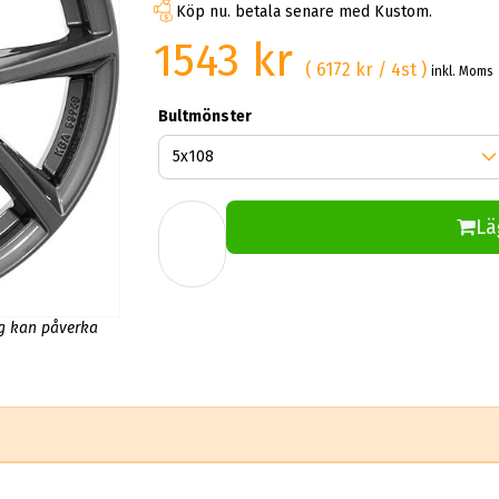
Köp nu. betala senare med Kustom.
1543 kr
( 6172 kr / 4st )
inkl. Moms
Bultmönster
Lä
ng kan påverka