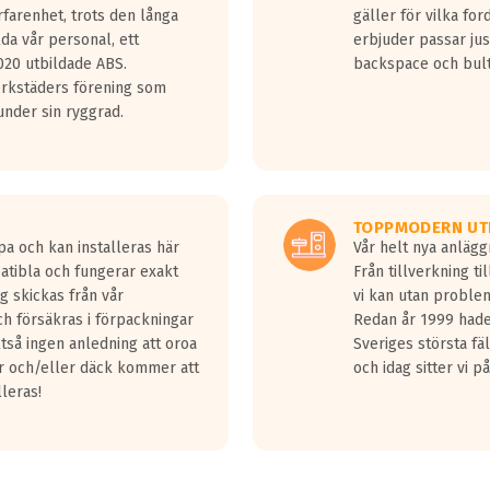
rfarenhet, trots den långa
gäller för vilka for
lda vår personal, ett
erbjuder passar just
20 utbildade ABS.
backspace och bul
erkstäders förening som
nder sin ryggrad.
TOPPMODERN UT
pa och kan installeras här
Vår helt nya anläg
patibla och fungerar exakt
Från tillverkning t
g skickas från vår
vi kan utan problem
h försäkras i förpackningar
Redan år 1999 hade 
lltså ingen anledning att oroa
Sveriges största fä
ar och/eller däck kommer att
och idag sitter vi 
lleras!