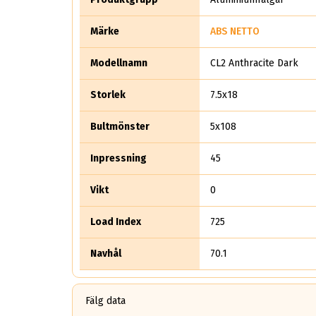
Märke
ABS NETTO
Modellnamn
CL2 Anthracite Dark
Storlek
7.5x18
Bultmönster
5x108
Inpressning
45
Vikt
0
Load Index
725
Navhål
70.1
Fälg data