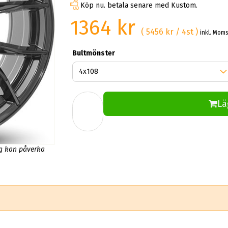
Köp nu. betala senare med Kustom.
1364 kr
( 5456 kr / 4st )
inkl. Mom
Bultmönster
Lä
ng kan påverka