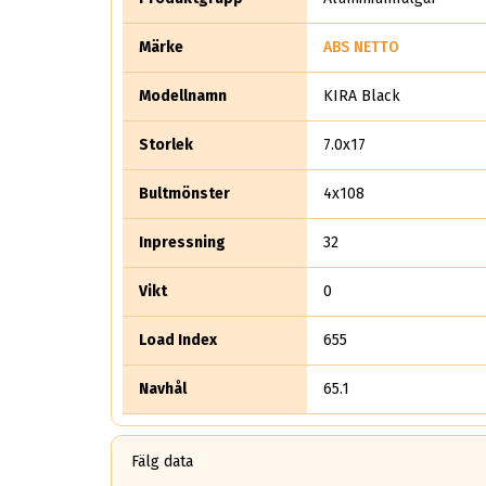
Märke
ABS NETTO
Modellnamn
KIRA Black
Storlek
7.0x17
Bultmönster
4x108
Inpressning
32
Vikt
0
Load Index
655
Navhål
65.1
Fälg data