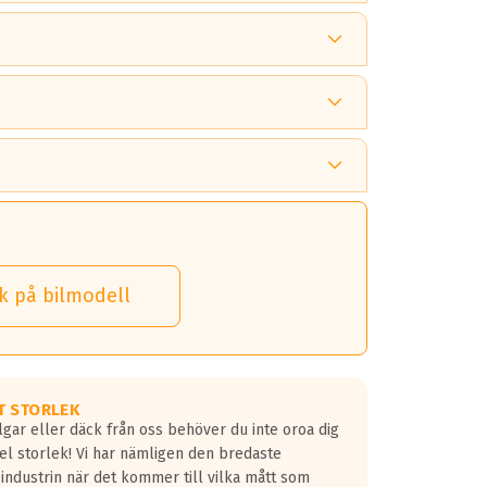
 tänka på.
k på bilmodell
 detta.
 dina däck.
T STORLEK
lgar eller däck från oss behöver du inte oroa dig
fel storlek! Vi har nämligen den bredaste
 industrin när det kommer till vilka mått som