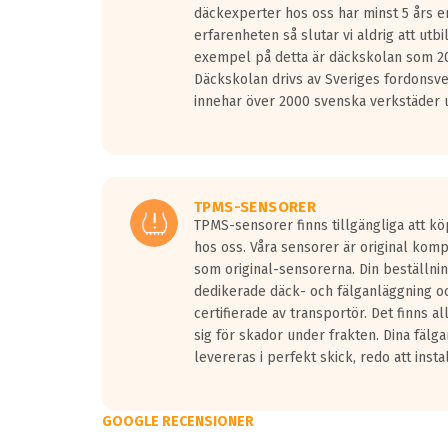
däckexperter hos oss har minst 5 års e
erfarenheten så slutar vi aldrig att utbi
exempel på detta är däckskolan som 20
Däckskolan drivs av Sveriges fordonsv
innehar över 2000 svenska verkstäder u
TPMS-SENSORER
TPMS-sensorer finns tillgängliga att kö
hos oss. Våra sensorer är original kom
som original-sensorerna. Din beställnin
dedikerade däck- och fälganläggning oc
certifierade av transportör. Det finns a
sig för skador under frakten. Dina fälg
levereras i perfekt skick, redo att insta
GOOGLE RECENSIONER