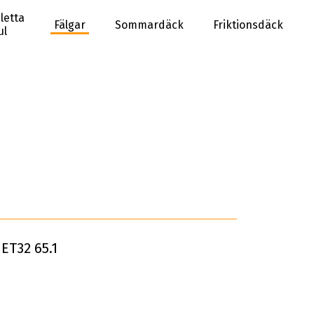
letta
Fälgar
Sommardäck
Friktionsdäck
ul
ET32 65.1