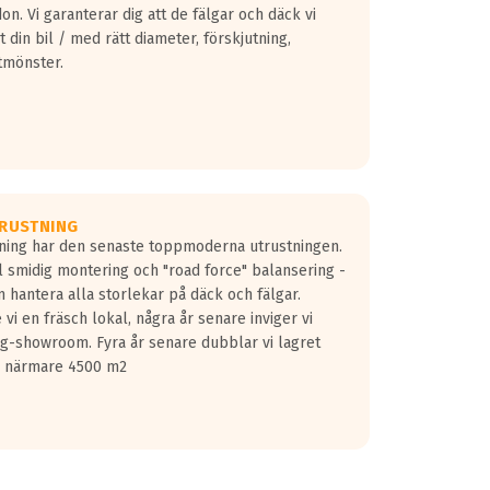
don. Vi garanterar dig att de fälgar och däck vi
 din bil / med rätt diameter, förskjutning,
tmönster.
RUSTNING
gning har den senaste toppmoderna utrustningen.
ill smidig montering och "road force" balansering -
 hantera alla storlekar på däck och fälgar.
vi en fräsch lokal, några år senare inviger vi
lg-showroom. Fyra år senare dubblar vi lagret
på närmare 4500 m2