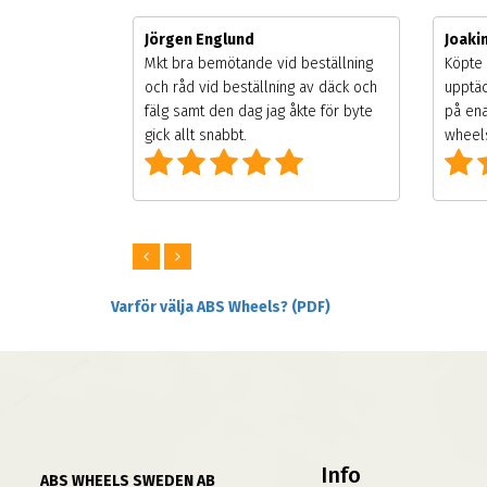
Jörgen Englund
Joak
gsäsongen.
Mkt bra bemötande vid beställning
Köpte 
ning men
och råd vid beställning av däck och
upptäc
 väldigt
fälg samt den dag jag åkte för byte
på ena
ng som alla
gick allt snabbt.
wheels
Varför välja ABS Wheels? (PDF)
Info
ABS WHEELS SWEDEN AB