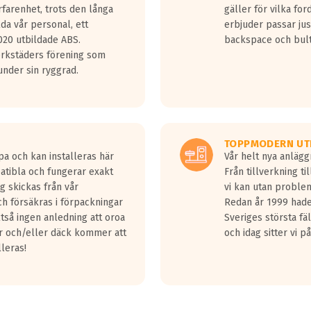
rfarenhet, trots den långa
gäller för vilka for
lda vår personal, ett
erbjuder passar just
20 utbildade ABS.
backspace och bul
erkstäders förening som
nder sin ryggrad.
TOPPMODERN UT
pa och kan installeras här
Vår helt nya anläg
patibla och fungerar exakt
Från tillverkning t
g skickas från vår
vi kan utan problem
h försäkras i förpackningar
Redan år 1999 hade 
lltså ingen anledning att oroa
Sveriges största fä
ar och/eller däck kommer att
och idag sitter vi 
lleras!