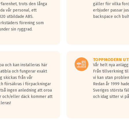
rfarenhet, trots den långa
gäller för vilka for
lda vår personal, ett
erbjuder passar just
20 utbildade ABS.
backspace och bul
erkstäders förening som
nder sin ryggrad.
TOPPMODERN UT
pa och kan installeras här
Vår helt nya anläg
patibla och fungerar exakt
Från tillverkning t
g skickas från vår
vi kan utan problem
h försäkras i förpackningar
Redan år 1999 hade 
lltså ingen anledning att oroa
Sveriges största fä
ar och/eller däck kommer att
och idag sitter vi 
lleras!