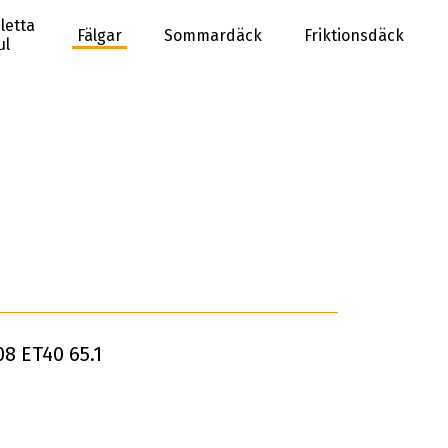
letta
Fälgar
Sommardäck
Friktionsdäck
ul
8 ET40 65.1