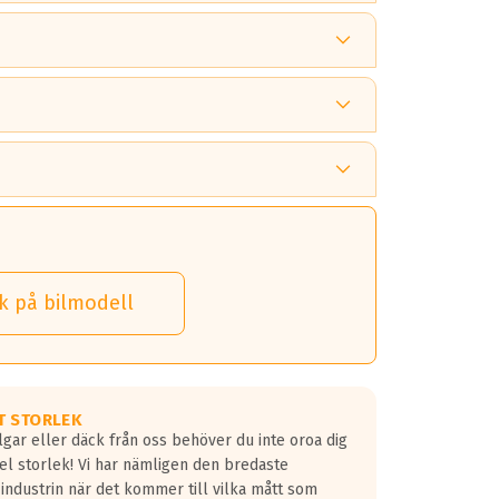
 tänka på.
k på bilmodell
 detta.
 dina däck.
T STORLEK
lgar eller däck från oss behöver du inte oroa dig
fel storlek! Vi har nämligen den bredaste
 industrin när det kommer till vilka mått som