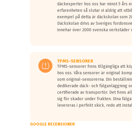
däckexperter hos oss har minst 5 års e
erfarenheten så slutar vi aldrig att utbi
exempel på detta är däckskolan som 20
Däckskolan drivs av Sveriges fordonsv
innehar över 2000 svenska verkstäder u
TPMS-SENSORER
TPMS-sensorer finns tillgängliga att kö
hos oss. Våra sensorer är original kom
som original-sensorerna. Din beställnin
dedikerade däck- och fälganläggning oc
certifierade av transportör. Det finns a
sig för skador under frakten. Dina fälg
levereras i perfekt skick, redo att insta
GOOGLE RECENSIONER