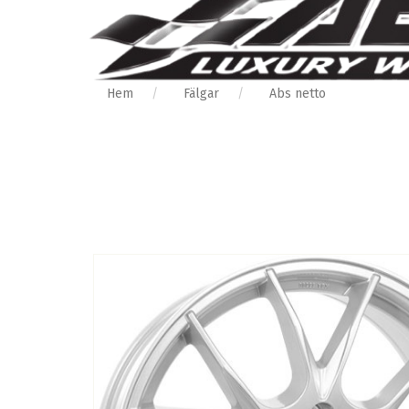
Hem
Fälgar
Abs netto