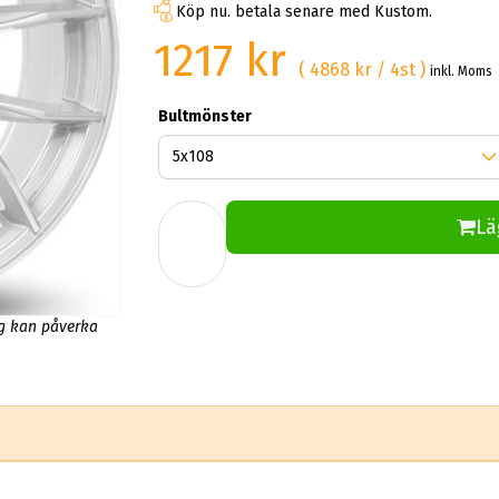
Köp nu. betala senare med Kustom.
1217 kr
( 4868 kr / 4st )
inkl. Moms
Bultmönster
Lä
ng kan påverka