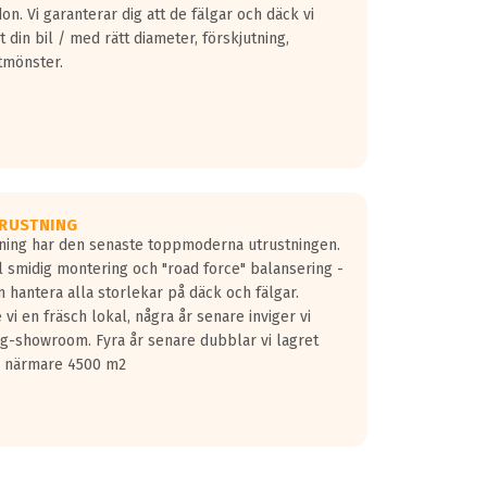
don. Vi garanterar dig att de fälgar och däck vi
 din bil / med rätt diameter, förskjutning,
tmönster.
RUSTNING
gning har den senaste toppmoderna utrustningen.
ill smidig montering och "road force" balansering -
 hantera alla storlekar på däck och fälgar.
vi en fräsch lokal, några år senare inviger vi
lg-showroom. Fyra år senare dubblar vi lagret
på närmare 4500 m2