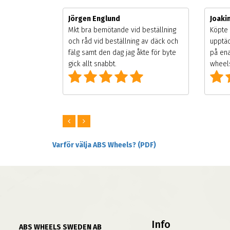
Jörgen Englund
Joak
gsäsongen.
Mkt bra bemötande vid beställning
Köpte 
ning men
och råd vid beställning av däck och
upptäc
 väldigt
fälg samt den dag jag åkte för byte
på ena
ng som alla
gick allt snabbt.
wheels
Varför välja ABS Wheels? (PDF)
Info
ABS WHEELS SWEDEN AB