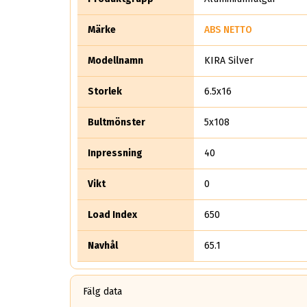
Märke
ABS NETTO
Modellnamn
KIRA Silver
Storlek
6.5x16
Bultmönster
5x108
Inpressning
40
Vikt
0
Load Index
650
Navhål
65.1
Fälg data