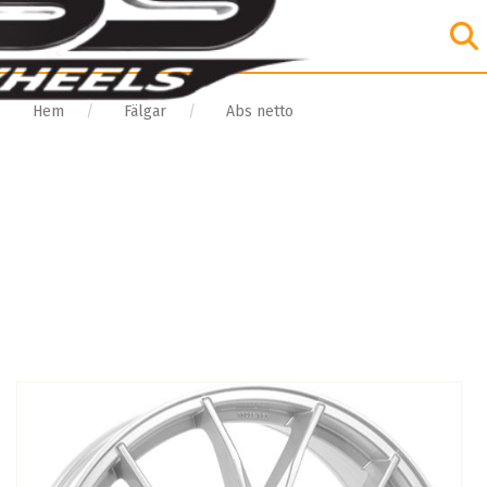
Hem
Fälgar
Abs netto