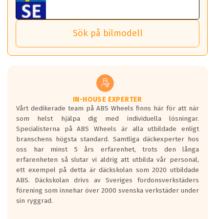
ABS Wheels fälgar.
ET: 30
nästa bil.
Sensorn sitter inne i hjulet och skickar signaler om lufttryck
1479 kr
Viktigt att Bult respektive mutter är av storlek (17mm hylsa
Det sparar dig tid och pengar.
och temperatur till din instrumentpanel.
) Hex 17.
Sök på bilmodell
*PCD står för pitch circle diameter / Bultmönster.
7.5x18
TPMS gör det enkelt att ha koll på att dina däck håller rätt
Genom att du anger ditt registreringsnummer kan vi matcha
ABS NETTO KIRA Silver
tryck. Skulle du tappa tryck i något däck varnar TPMS dig
och garantera att tillbehören passar till 100%
ET: 50
om detta.
Viktigt att tänka på är att alltid använda en momentnyckel
1703 kr
TPMS står för Tyre Pressure Monitoring System och innebär
vid åtdragning av hjulbultarna.
helt kort att du som förare alltid ska ha koll på lufttrycket i
8.0x18
dina däck.
ABS NETTO KIRA SILVER
IN-HOUSE EXPERTER
Vårt dedikerade team på ABS Wheels finns här för att när
Samtliga ABS Wheels fälgar är kompatibla med TPMS
ET: 48
som helst hjälpa dig med individuella lösningar.
sensorer.
1479 kr
Specialisterna på ABS Wheels är alla utbildade enligt
branschens högsta standard. Samtliga däckexperter hos
7.5x18
oss har minst 5 års erfarenhet, trots den långa
ABS NETTO KIRA Silver
erfarenheten så slutar vi aldrig att utbilda vår personal,
ET: 45
ett exempel på detta är däckskolan som 2020 utbildade
1703 kr
ABS. Däckskolan drivs av Sveriges fordonsverkstäders
förening som innehar över 2000 svenska verkstäder under
7.5x18
sin ryggrad.
ABS NETTO KIRA Silver
ET: 42