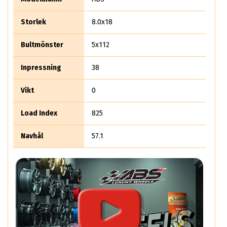
Storlek
8.0x18
Bultmönster
5x112
Inpressning
38
Vikt
0
Load Index
825
Navhål
57.1