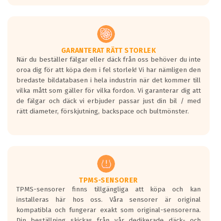
1703 kr
7.5x18
ABS NETTO KIRA SILVER
GARANTERAT RÄTT STORLEK
ET: 45
När du beställer fälgar eller däck från oss behöver du inte
1479 kr
oroa dig för att köpa dem i fel storlek! Vi har nämligen den
bredaste bildatabasen i hela industrin när det kommer till
7.5x18
vilka mått som gäller för vilka fordon. Vi garanterar dig att
ABS NETTO KIRA SILVER
de fälgar och däck vi erbjuder passar just din bil / med
ET: 50
rätt diameter, förskjutning, backspace och bultmönster.
1479 kr
8.0x18
ABS NETTO KIRA SILVER
ET: 48
1479 kr
TPMS-SENSORER
TPMS-sensorer finns tillgängliga att köpa och kan
installeras här hos oss. Våra sensorer är original
kompatibla och fungerar exakt som original-sensorerna.
Din beställning skickas från vår dedikerade däck- och