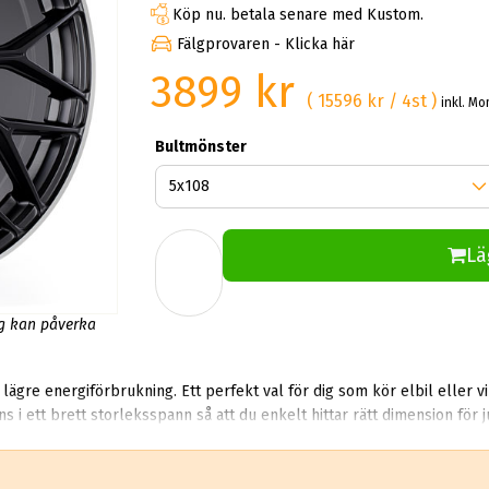
Köp nu. betala senare med Kustom.
Fälgprovaren - Klicka här
3899 kr
( 15596 kr / 4st )
inkl. M
Bultmönster
Lä
ng kan påverka
 lägre energiförbrukning. Ett perfekt val för dig som kör elbil eller v
– 2 599 kr 20x8.5 ET 42 – 2 799 kr 21x9.0 ET 42 – 3 199 kr 22x9.0 ET 42 – 3 599 kr