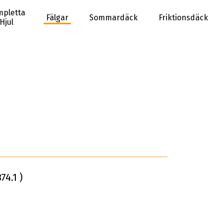
pletta
Fälgar
Sommardäck
Friktionsdäck
Hjul
74.1 )