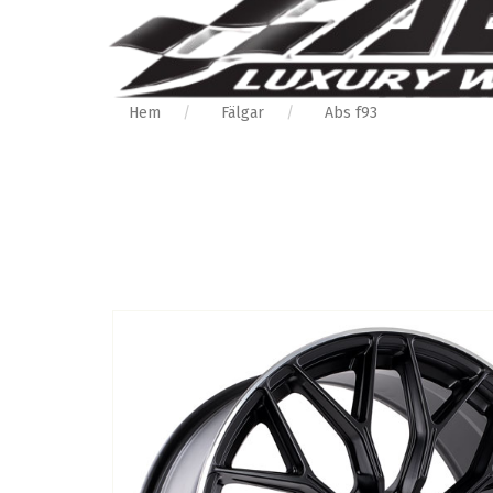
Hem
Fälgar
Abs f93