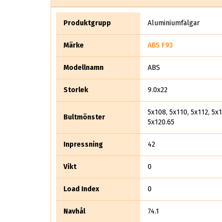
Produktgrupp
Aluminiumfälgar
Märke
ABS F93
Modellnamn
ABS
Storlek
9.0x22
5x108, 5x110, 5x112, 5x1
Bultmönster
5x120.65
Inpressning
42
Vikt
0
Load Index
0
Navhål
74.1