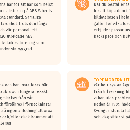
ns här för att när som helst
När du beställer fä
Specialisterna på ABS Wheels
för att köpa dem i 
sta standard. Samtliga
bildatabasen i hela
rfarenhet, trots den långa
gäller för vilka for
lda vår personal, ett
erbjuder passar just
20 utbildade ABS.
backspace och bul
erkstäders förening som
nder sin ryggrad.
TOPPMODERN UT
pa och kan installeras här
Vår helt nya anläg
patibla och fungerar exakt
Från tillverkning t
g skickas från vår
vi kan utan problem
h försäkras i förpackningar
Redan år 1999 hade 
lltså ingen anledning att oroa
Sveriges största fä
ar och/eller däck kommer att
och idag sitter vi 
lleras!