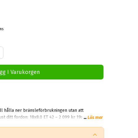
oms
gg I Varukorgen
ill hålla ner bränsleförbrukningen utan att
...
Läs mer