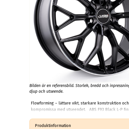
Bilden är en referensbild. Storlek, bredd och inpressni
djup och utseende.
Flowforming – lättare vikt, starkare konstruktion och
kompromissa med utseendet. ABS F93 Black L-P finns i ett brett storleksspann så att du enkelt hittar rätt dimension för just ditt fordon: 18x8.0 ET 42 – 2 099 kr 19x8.5 ET 42
Produktinformation