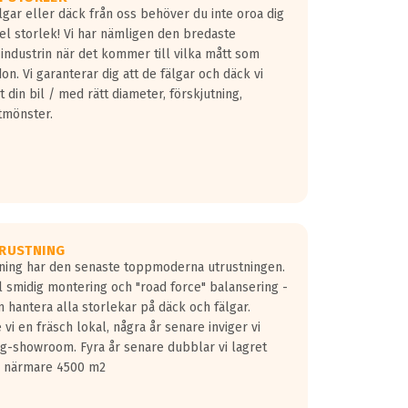
lgar eller däck från oss behöver du inte oroa dig
fel storlek! Vi har nämligen den bredaste
 industrin när det kommer till vilka mått som
don. Vi garanterar dig att de fälgar och däck vi
 din bil / med rätt diameter, förskjutning,
tmönster.
RUSTNING
gning har den senaste toppmoderna utrustningen.
ill smidig montering och "road force" balansering -
 hantera alla storlekar på däck och fälgar.
vi en fräsch lokal, några år senare inviger vi
lg-showroom. Fyra år senare dubblar vi lagret
på närmare 4500 m2