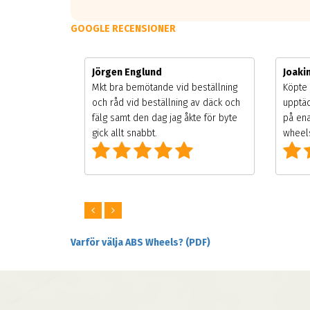
GOOGLE RECENSIONER
Jörgen Englund
Joak
gsäsongen.
Mkt bra bemötande vid beställning
Köpte 
ning men
och råd vid beställning av däck och
upptäc
 väldigt
fälg samt den dag jag åkte för byte
på ena
ng som alla
gick allt snabbt.
wheels
Varför välja ABS Wheels? (PDF)