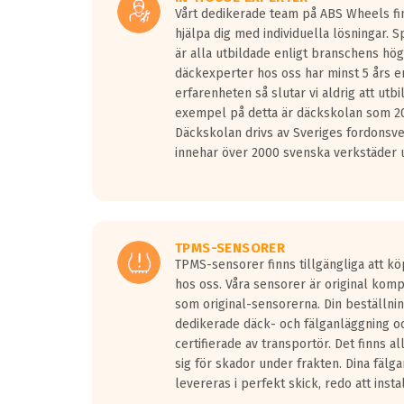
Vårt dedikerade team på ABS Wheels fin
hjälpa dig med individuella lösningar. 
är alla utbildade enligt branschens hög
däckexperter hos oss har minst 5 års e
erfarenheten så slutar vi aldrig att utbi
exempel på detta är däckskolan som 20
Däckskolan drivs av Sveriges fordonsv
innehar över 2000 svenska verkstäder u
TPMS-SENSORER
TPMS-sensorer finns tillgängliga att kö
hos oss. Våra sensorer är original kom
som original-sensorerna. Din beställnin
dedikerade däck- och fälganläggning oc
certifierade av transportör. Det finns a
sig för skador under frakten. Dina fälg
levereras i perfekt skick, redo att insta