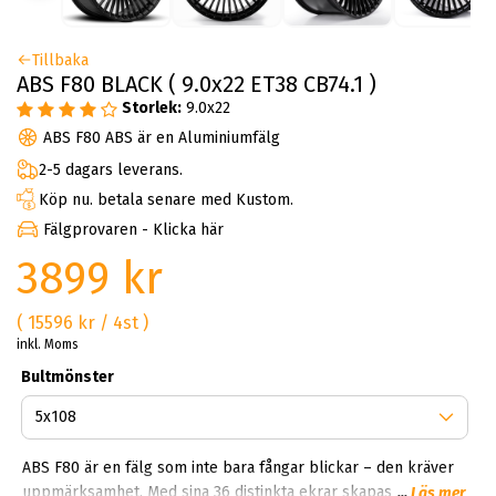
Tillbaka
ABS F80 BLACK ( 9.0x22 ET38 CB74.1 )
Storlek:
9.0x22
ABS F80 ABS är en Aluminiumfälg
2-5 dagars leverans.
Köp nu. betala senare med Kustom.
Fälgprovaren - Klicka här
3899 kr
( 15596 kr / 4st )
inkl. Moms
Bultmönster
ABS F80 är en fälg som inte bara fångar blickar – den kräver
uppmärksamhet. Med sina 36 distinkta ekrar skapas ett
...
Läs mer