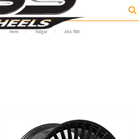
Hem
Fälgar
Abs f80