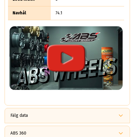
Navhål
74.1
Fälg data
10.5x22
ABS F80 BLACK
ABS 360