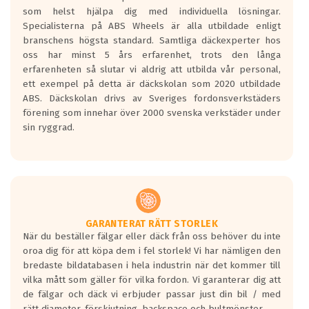
som helst hjälpa dig med individuella lösningar.
sensorer.
Specialisterna på ABS Wheels är alla utbildade enligt
branschens högsta standard. Samtliga däckexperter hos
oss har minst 5 års erfarenhet, trots den långa
erfarenheten så slutar vi aldrig att utbilda vår personal,
ett exempel på detta är däckskolan som 2020 utbildade
ABS. Däckskolan drivs av Sveriges fordonsverkstäders
förening som innehar över 2000 svenska verkstäder under
sin ryggrad.
GARANTERAT RÄTT STORLEK
När du beställer fälgar eller däck från oss behöver du inte
oroa dig för att köpa dem i fel storlek! Vi har nämligen den
bredaste bildatabasen i hela industrin när det kommer till
vilka mått som gäller för vilka fordon. Vi garanterar dig att
de fälgar och däck vi erbjuder passar just din bil / med
rätt diameter, förskjutning, backspace och bultmönster.