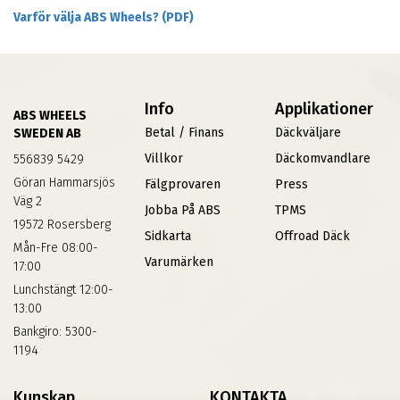
Varför välja ABS Wheels? (PDF)
Info
Applikationer
ABS WHEELS
Betal / Finans
Däckväljare
SWEDEN AB
Villkor
Däckomvandlare
556839 5429
Göran Hammarsjös
Fälgprovaren
Press
Väg 2
Jobba På ABS
TPMS
19572 Rosersberg
Sidkarta
Offroad Däck
Mån-Fre 08:00-
Varumärken
17:00
Lunchstängt 12:00-
13:00
Bankgiro: 5300-
1194
Kunskap
KONTAKTA