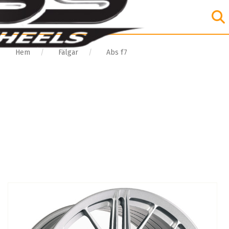
Hem
Fälgar
Abs f7