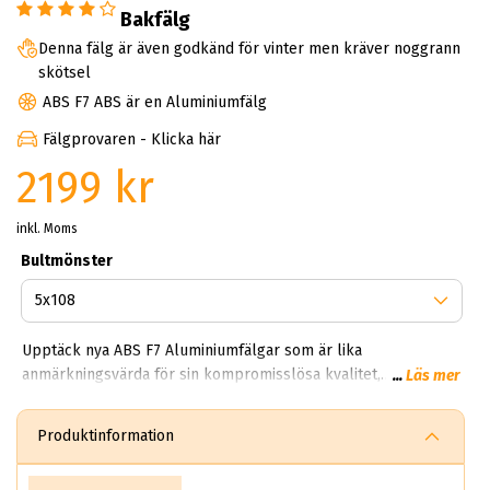
Bakfälg
Denna fälg är även godkänd för vinter men kräver noggrann
skötsel
ABS F7 ABS är en Aluminiumfälg
Fälgprovaren - Klicka här
2199 kr
inkl. Moms
Bultmönster
Upptäck nya ABS F7 Aluminiumfälgar som är lika
anmärkningsvärda för sin kompromisslösa kvalitet,
...
Läs mer
precisionsteknik, och flow forming tillverkningsprocess som
de är för sin fantastiska design. Fälgarna har en unik design
Produktinformation
med ekrar i 5 olika etapper som skapar en 3D utformning.
Nya ABS F7 finns i 19 och 20 tum och väger endast från 9,5