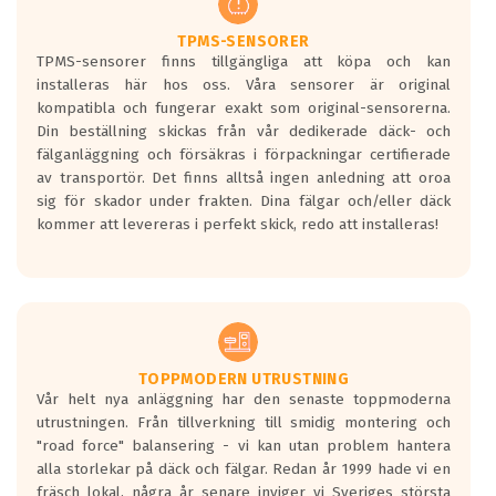
TPMS-SENSORER
TPMS-sensorer finns tillgängliga att köpa och kan
installeras här hos oss. Våra sensorer är original
kompatibla och fungerar exakt som original-sensorerna.
Din beställning skickas från vår dedikerade däck- och
fälganläggning och försäkras i förpackningar certifierade
av transportör. Det finns alltså ingen anledning att oroa
sig för skador under frakten. Dina fälgar och/eller däck
kommer att levereras i perfekt skick, redo att installeras!
TOPPMODERN UTRUSTNING
Vår helt nya anläggning har den senaste toppmoderna
utrustningen. Från tillverkning till smidig montering och
"road force" balansering - vi kan utan problem hantera
alla storlekar på däck och fälgar. Redan år 1999 hade vi en
fräsch lokal, några år senare inviger vi Sveriges största