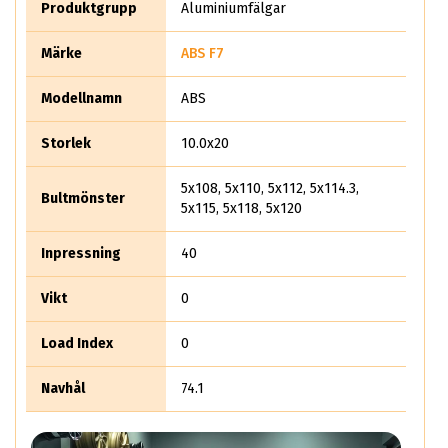
kilo i 19x8.5. Prislappen ligger på från 2499: -
Produktgrupp
Aluminiumfälgar
Märke
ABS F7
Modellnamn
ABS
Storlek
10.0x20
5x108, 5x110, 5x112, 5x114.3,
Bultmönster
5x115, 5x118, 5x120
Inpressning
40
Vikt
0
Load Index
0
Navhål
74.1