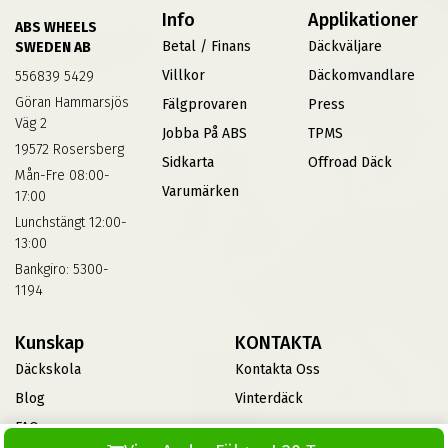
Info
Applikationer
ABS WHEELS
Betal / Finans
Däckväljare
SWEDEN AB
Villkor
Däckomvandlare
556839 5429
Göran Hammarsjös
Fälgprovaren
Press
Väg 2
Jobba På ABS
TPMS
19572 Rosersberg
Sidkarta
Offroad Däck
Mån-Fre 08:00-
Varumärken
17:00
Lunchstängt 12:00-
13:00
Bankgiro: 5300-
1194
Kunskap
KONTAKTA
Däckskola
Kontakta Oss
Blog
Vinterdäck
FAQs