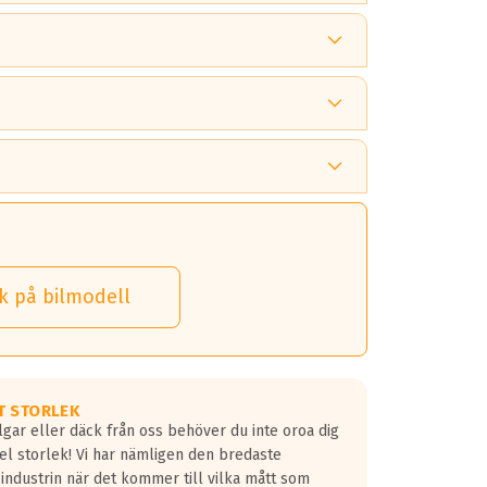
 tänka på.
k på bilmodell
 detta.
 dina däck.
T STORLEK
lgar eller däck från oss behöver du inte oroa dig
fel storlek! Vi har nämligen den bredaste
 industrin när det kommer till vilka mått som