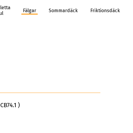
letta
Fälgar
Sommardäck
Friktionsdäck
ul
CB74.1 )