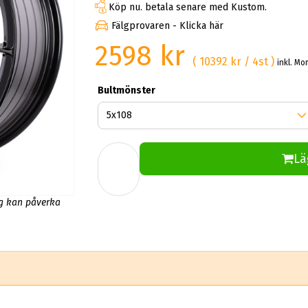
Köp nu. betala senare med Kustom.
Fälgprovaren - Klicka här
2598 kr
( 10392 kr / 4st )
inkl. Mo
Bultmönster
Lä
ng kan påverka