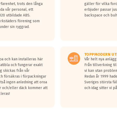
rfarenhet, trots den långa
gäller för vilka for
lda vår personal, ett
erbjuder passar just
20 utbildade ABS.
backspace och bul
erkstäders förening som
nder sin ryggrad.
TOPPMODERN UT
pa och kan installeras här
Vår helt nya anläg
patibla och fungerar exakt
Från tillverkning t
g skickas från vår
vi kan utan problem
h försäkras i förpackningar
Redan år 1999 hade 
lltså ingen anledning att oroa
Sveriges största fä
ar och/eller däck kommer att
och idag sitter vi 
lleras!