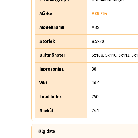
Märke
ABS F54
Modellnamn
ABS
Storlek
8.5x20
Bultmönster
5x108, 5x110, 5x112, 5x1
Inpressning
38
Vikt
10.0
Load Index
750
Navhål
74.1
Fälg data