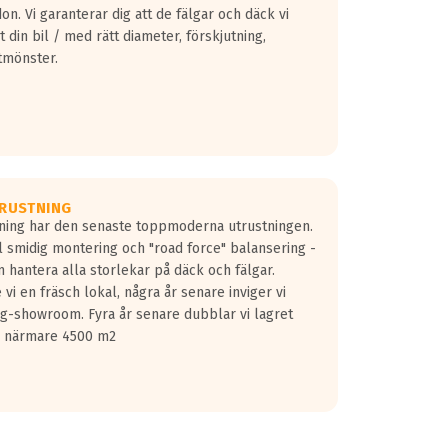
don. Vi garanterar dig att de fälgar och däck vi
 din bil / med rätt diameter, förskjutning,
tmönster.
RUSTNING
gning har den senaste toppmoderna utrustningen.
ill smidig montering och "road force" balansering -
 hantera alla storlekar på däck och fälgar.
vi en fräsch lokal, några år senare inviger vi
lg-showroom. Fyra år senare dubblar vi lagret
på närmare 4500 m2