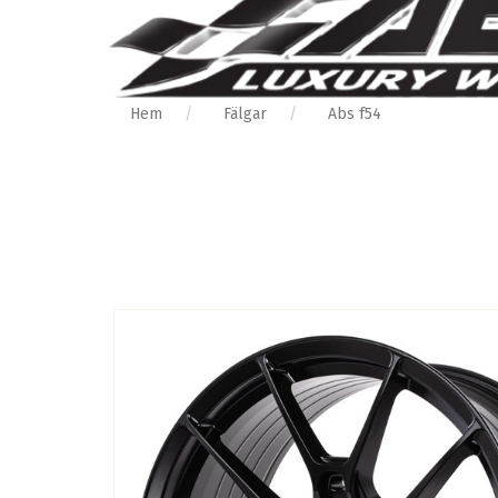
Hem
Fälgar
Abs f54