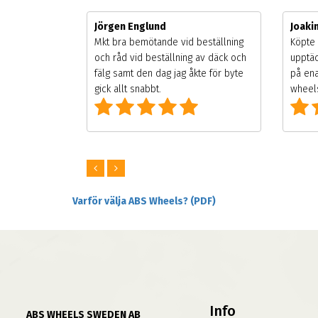
Jörgen Englund
Joak
gsäsongen.
Mkt bra bemötande vid beställning
Köpte 
ning men
och råd vid beställning av däck och
upptäc
 väldigt
fälg samt den dag jag åkte för byte
på ena
ng som alla
gick allt snabbt.
wheels
Varför välja ABS Wheels? (PDF)
Info
ABS WHEELS SWEDEN AB