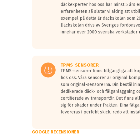
däckexperter hos oss har minst 5 års e
erfarenheten så slutar vi aldrig att utbi
exempel på detta är däckskolan som 20
Däckskolan drivs av Sveriges fordonsv
innehar över 2000 svenska verkstäder u
TPMS-SENSORER
TPMS-sensorer finns tillgängliga att kö
hos oss. Våra sensorer är original kom
som original-sensorerna. Din beställnin
dedikerade däck- och fälganläggning oc
certifierade av transportör. Det finns a
sig för skador under frakten. Dina fälg
levereras i perfekt skick, redo att insta
GOOGLE RECENSIONER