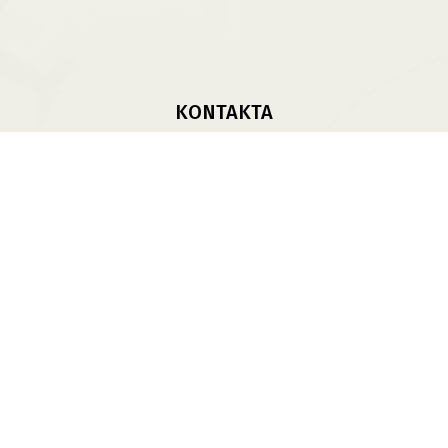
KONTAKTA
Kontakta Oss
Vinterdäck
sbank Av Däck Och