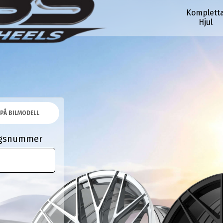
Komplett
Hjul
PÅ BILMODELL
ingsnummer