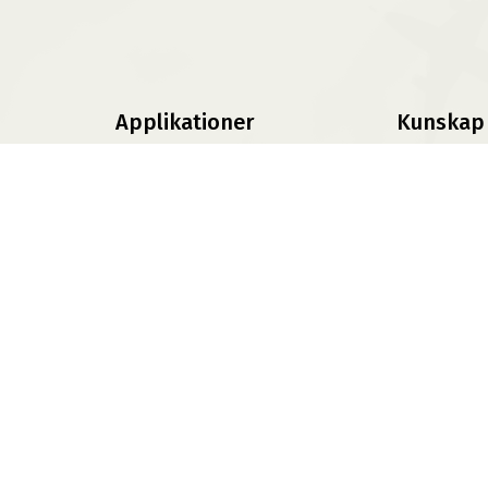
Applikationer
Kunskap
Däckväljare
Däckskola
Däckomvandlare
Blog
Press
FAQs
TPMS
Information
Fälgar
Offroad Däck
ABS360