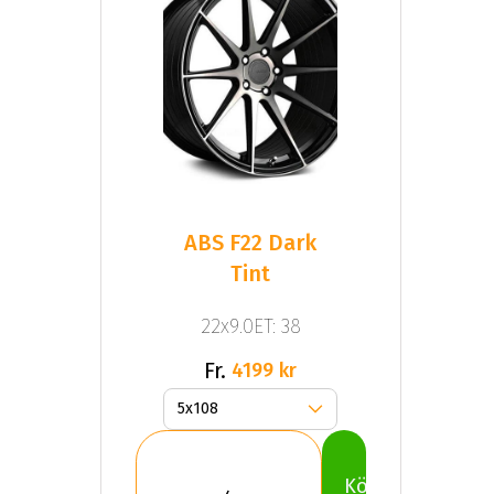
ABS F22 Dark
Tint
22x9.0ET: 38
Fr.
4199 kr
Köp