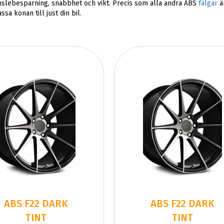
nslebesparning, snabbhet och vikt. Precis som alla andra ABS
fälgar
ä
a konan till just din bil.
ABS F22 DARK
ABS F22 DARK
TINT
TINT