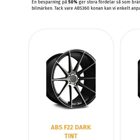
En besparning på
50%
ger stora fördelar så som brä
bilmärken. Tack vare ABS360 konan kan vi enkelt anpass
ABS F22 DARK
TINT