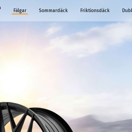
a
Fälgar
Sommardäck
Friktionsdäck
Dub