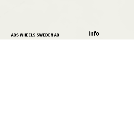
Info
ABS WHEELS SWEDEN AB
Betal / Finans
556839 5429
Göran Hammarsjös Väg 2
Villkor
19572 Rosersberg
Fälgprovaren
Mån-Fre 08:00-17:00
Jobba På ABS
Lunchstängt 12:00-13:00
Sidkarta
Bankgiro: 5300-1194
Varumärken
© 2026 Skapad av ABS IT. Alla rättigheter förbehållna.