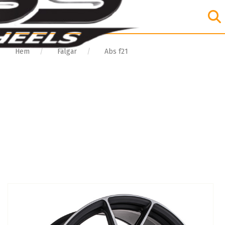
Hem
Fälgar
Abs f21