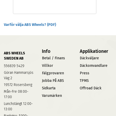
Varför välja ABS Wheels? (PDF)
Info
Applikationer
ABS WHEELS
Betal / Finans
Däckväljare
SWEDEN AB
Villkor
Däckomvandlare
556839 5429
Göran Hammarsjös
Fälgprovaren
Press
Väg 2
Jobba På ABS
TPMS
19572 Rosersberg
Sidkarta
Offroad Däck
Mån-Fre 08:00-
Varumärken
17:00
Lunchstängt 12:00-
13:00
Bankgiro: 5300-