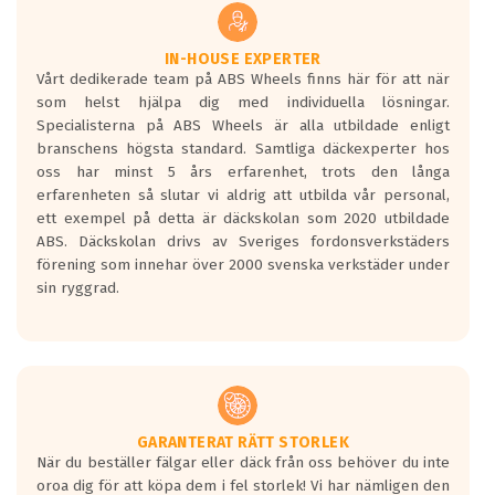
vid åtdragning av hjulbultarna.
helt kort att du som förare alltid ska ha koll på lufttrycket i
dina däck.
IN-HOUSE EXPERTER
Vårt dedikerade team på ABS Wheels finns här för att när
Samtliga ABS Wheels fälgar är kompatibla med TPMS
som helst hjälpa dig med individuella lösningar.
sensorer.
Specialisterna på ABS Wheels är alla utbildade enligt
branschens högsta standard. Samtliga däckexperter hos
oss har minst 5 års erfarenhet, trots den långa
erfarenheten så slutar vi aldrig att utbilda vår personal,
ett exempel på detta är däckskolan som 2020 utbildade
ABS. Däckskolan drivs av Sveriges fordonsverkstäders
förening som innehar över 2000 svenska verkstäder under
sin ryggrad.
GARANTERAT RÄTT STORLEK
När du beställer fälgar eller däck från oss behöver du inte
oroa dig för att köpa dem i fel storlek! Vi har nämligen den