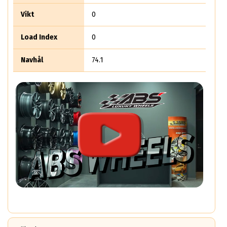
Vikt
0
Load Index
0
Navhål
74.1