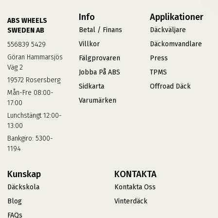
Info
Applikationer
ABS WHEELS
Betal / Finans
Däckväljare
SWEDEN AB
Villkor
Däckomvandlare
556839 5429
Göran Hammarsjös
Fälgprovaren
Press
Väg 2
Jobba På ABS
TPMS
19572 Rosersberg
Sidkarta
Offroad Däck
Mån-Fre 08:00-
Varumärken
17:00
Lunchstängt 12:00-
13:00
Bankgiro: 5300-
1194
Kunskap
KONTAKTA
Däckskola
Kontakta Oss
Blog
Vinterdäck
FAQs