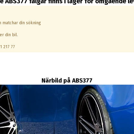
e ABS377 fälgar finns i lager för omgående l
om matchar din sökning
r din bil.
1 217 77
Närbild på ABS377