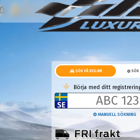
FÄLGAR
KOMPLETTA HJUL
NA
SÖK PÅ REG.NR
SÖK 
Börja med ditt registrer
MANUELL SÖKNING