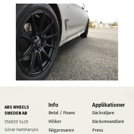
Info
Applikationer
ABS WHEELS
Betal / Finans
Däckväljare
SWEDEN AB
Villkor
Däckomvandlare
556839 5429
Göran Hammarsjös
Fälgprovaren
Press