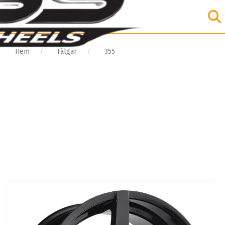
Hem
Fälgar
355