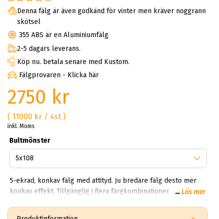
Denna fälg är även godkänd för vinter men kräver noggrann
skötsel
355 ABS är en Aluminiumfälg
2-5 dagars leverans.
Köp nu. betala senare med Kustom.
Fälgprovaren - Klicka här
2750 kr
( 11000 kr / 4st )
inkl. Moms
Bultmönster
5-ekrad, konkav fälg med attityd. Ju bredare fälg desto mer
konkav effekt. Tillgänglig i flera färgkombinationer. Svart med
...
Läs mer
polerade ekrar, Hel Silver eller Matt Grå. Passar de flesta
bilmärken på marknaden. Du väljer vilken färg och vi
Produktinformation