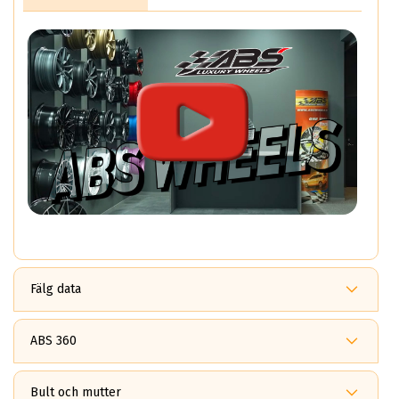
Fälg data
9.5x19
ABS355 GLOSSY BLACK
ABS 360
ET: 35
Fördelar med ABS360?
2899 kr
ABS 360
Bult och mutter