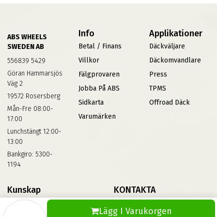
Info
Applikationer
ABS WHEELS
Betal / Finans
Däckväljare
SWEDEN AB
Villkor
Däckomvandlare
556839 5429
Göran Hammarsjös
Fälgprovaren
Press
Väg 2
Jobba På ABS
TPMS
19572 Rosersberg
Sidkarta
Offroad Däck
Mån-Fre 08:00-
Varumärken
17:00
Lunchstängt 12:00-
13:00
Bankgiro: 5300-
1194
Kunskap
KONTAKTA
Däckskola
Kontakta Oss
Lägg I Varukorgen
Blog
Vinterdäck