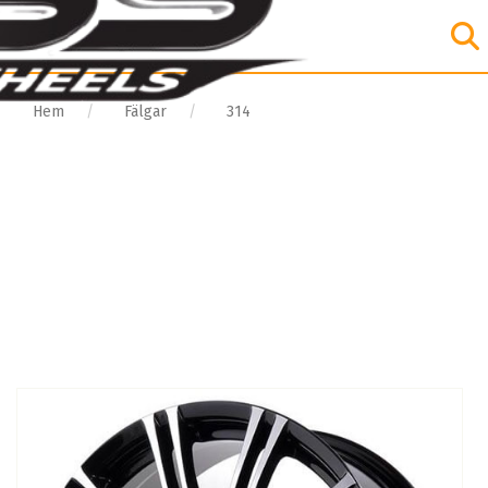
Hem
Fälgar
314