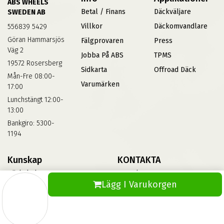
ABS WHEELS
Betal / Finans
Däckväljare
SWEDEN AB
Villkor
Däckomvandlare
556839 5429
Göran Hammarsjös
Fälgprovaren
Press
Väg 2
Jobba På ABS
TPMS
19572 Rosersberg
Sidkarta
Offroad Däck
Mån-Fre 08:00-
Varumärken
17:00
Lunchstängt 12:00-
13:00
Bankgiro: 5300-
1194
Kunskap
KONTAKTA
Däckskola
Kontakta Oss
Lägg I Varukorgen
Blog
Vinterdäck
FAQs
Informationsbank Av Däck