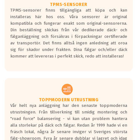
TPMS-SENSORER
TPMS-sensorer finns tillgängliga att köpa och kan
installeras här hos oss. Våra sensorer är original
kompatibla och fungerar exakt som original-sensorerna.
Din beställning skickas från vår dedikerade däck- och
fälganläggning och försäkras i förpackningar certifierade
av transportör. Det finns alltså ingen anledning att oroa
sig för skador under frakten. Dina fälgar och/eller däck
kommer att levereras i perfekt skick, redo att installeras!
TOPPMODERN UTRUSTNING
Vår helt nya anläggning har den senaste toppmoderna
utrustningen. Från tillverkning till smidig montering och
"road force" balansering - vi kan utan problem hantera
alla storlekar på däck och fälgar. Redan år 1999 hade vi en
fräsch lokal, några år senare inviger vi Sveriges största
fälg-showroom. Fyra år senare dubblar vi lagret och idag