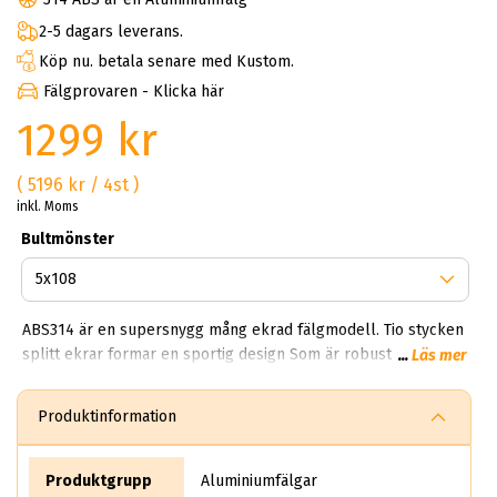
2-5 dagars leverans.
Köp nu. betala senare med Kustom.
Fälgprovaren - Klicka här
1299 kr
( 5196 kr / 4st )
inkl. Moms
Bultmönster
ABS314 är en supersnygg mång ekrad fälgmodell. Tio stycken
splitt ekrar formar en sportig design Som är robust och
...
Läs mer
lätt. Denna aluminiumfälg gör sig bra på många bilar, har du
en modern bil med stora bromsar så passar ABS314
Produktinformation
utmärkt. Denna snygga fälg är mycket populär och gör sig
bäst på Volvo,Saab,BMW och Audi. Prova gärna ABS314 på just
din bil, ladda ner ABS Wheels Appen i iTunes så kan du prova
Produktgrupp
Aluminiumfälgar