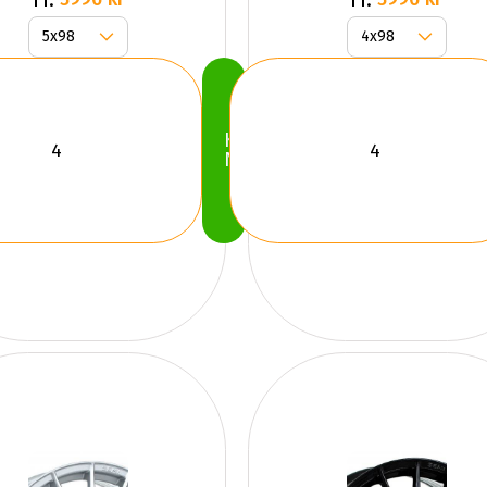
Köp
Nu