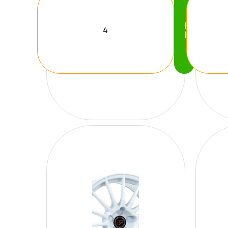
Köp
Nu