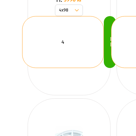
Köp
Nu