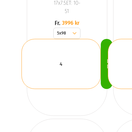
17x7.5ET: 10-
51
Fr.
3996 kr
Köp
Nu