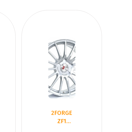
2FORGE
ZF1
SILVER