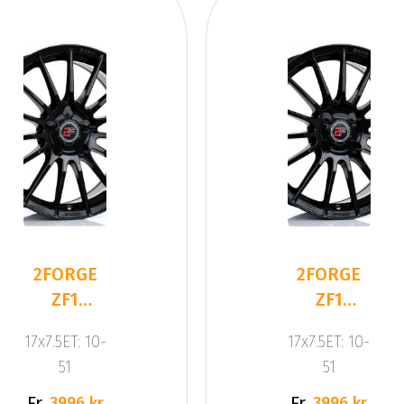
2FORGE
2FORGE
ZF1
ZF1
GLOSS
GLOSS
17x7.5ET: 10-
17x7.5ET: 10-
BLACK
BLACK
51
51
Fr.
Fr.
3996 kr
3996 kr