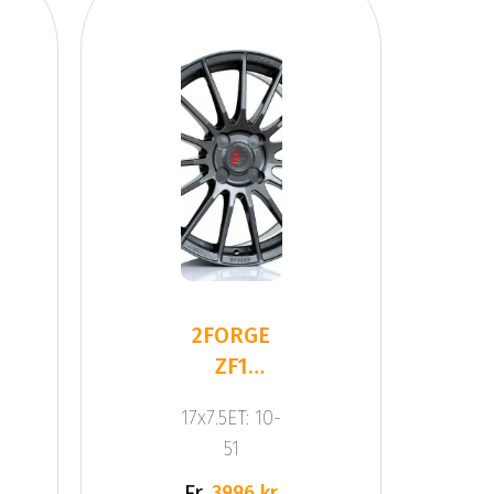
2FORGE
ZF1
GLOSS
17x7.5ET: 10-
GUNMETAL
51
Fr.
3996 kr