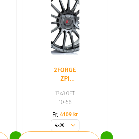
2FORGE
ZF1
GLOSS
17x8.0ET:
GUNMETAL
10-58
Fr.
4109 kr