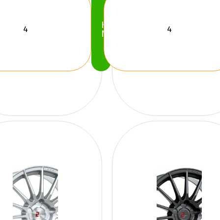
Köp
Nu