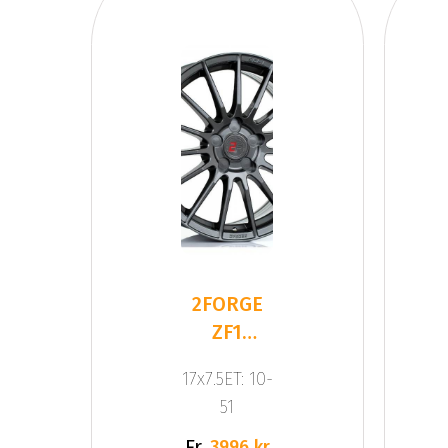
2FORGE
ZF1
GLOSS
17x7.5ET: 10-
GUNMETAL
51
Fr.
3996 kr