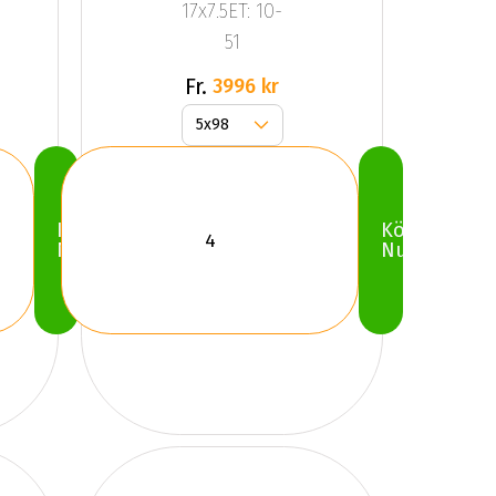
17x7.5ET: 10-
51
Fr.
3996 kr
Köp
Köp
Nu
Nu