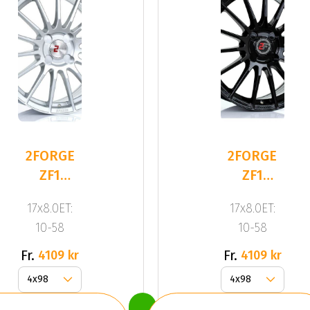
2FORGE
2FORGE
ZF1
ZF1
SILVER
GLOSS
17x8.0ET:
17x8.0ET:
BLACK
10-58
10-58
Fr.
Fr.
4109 kr
4109 kr