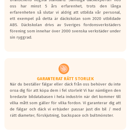
Inga D eller G betyg delas ut för
oss har minst 5 års erfarenhet, trots den långa
personbilar och lätta lastbilar.
erfarenheten så slutar vi aldrig att utbilda vår personal,
Betyget sätts efter ett test där däcken
ett exempel på detta är däckskolan som 2020 utbildade
skall bromsa in på en väg där det ligger
ABS. Däckskolan drivs av Sveriges fordonsverkstäders
0.5-1.5 mm vatten.
förening som innehar över 2000 svenska verkstäder under
I 80km/h kommer skillnaden på
sin ryggrad.
bromssträckan vara fyra billängder( ca
18meter) mellan däck med betyg A
gentemot F.
Bullernivån:
Vid körning i över 50km/h brukar
rullmotståndets ljud överträffa
GARANTERAT RÄTT STORLEK
När du beställer fälgar eller däck från oss behöver du inte
motorljudet.
oroa dig för att köpa dem i fel storlek! Vi har nämligen den
På däckmärkningen kommer det finnas
bredaste bildatabasen i hela industrin när det kommer till
en symbol av ett däck med vågar. Hög
vilka mått som gäller för vilka fordon. Vi garanterar dig att
bullernivå markeras med svarta vågor
de fälgar och däck vi erbjuder passar just din bil / med
medans de vita vågorna påvisar om det är
rätt diameter, förskjutning, backspace och bultmönster.
ett tyst däck.
Ett däck med tre svarta vågor uppnår de
europeiska kraven som finns i dagsläget,