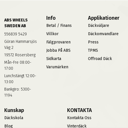
Info
Applikationer
ABS WHEELS
Betal / Finans
Däckväljare
SWEDEN AB
Villkor
Däckomvandlare
556839 5429
Göran Hammarsjös
Fälgprovaren
Press
Väg 2
Jobba På ABS
TPMS
19572 Rosersberg
Sidkarta
Offroad Däck
Mån-Fre 08:00-
Varumärken
17:00
Lunchstängt 12:00-
13:00
Bankgiro: 5300-
1194
Kunskap
KONTAKTA
Däckskola
Kontakta Oss
Blog
Vinterdäck