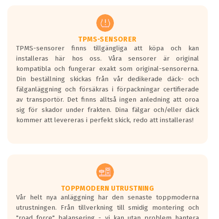
men är inte längre tillåtna enligt nya
regelverket som introduceras år 2016.
Ett däck med två svarta vågor är redan
godkända för år 2016 nya regelverk.
TPMS-SENSORER
TPMS-sensorer finns tillgängliga att köpa och kan
Ett däck med en svart våg kommer vara
installeras här hos oss. Våra sensorer är original
minst tre decibel tystare än det
kompatibla och fungerar exakt som original-sensorerna.
regelverk som börjar gälla 2016.
Din beställning skickas från vår dedikerade däck- och
fälganläggning och försäkras i förpackningar certifierade
av transportör. Det finns alltså ingen anledning att oroa
sig för skador under frakten. Dina fälgar och/eller däck
kommer att levereras i perfekt skick, redo att installeras!
TOPPMODERN UTRUSTNING
Vår helt nya anläggning har den senaste toppmoderna
utrustningen. Från tillverkning till smidig montering och
"road force" balansering - vi kan utan problem hantera