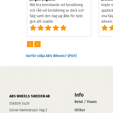
songen.
Mkt bra bemötande vid beställning
Köpte n
g men
och råd vid beställning av däck och
upptäck
digt
fälg samt den dag jag åkte för byte
ena fäl
om alla
gick allt snabbt.
wheels 
Varför välja ABS Wheels? (PDF)
Info
ABS WHEELS SWEDEN AB
Betal / Finans
556839 5429
Göran Hammarsjös Väg 2
Villkor