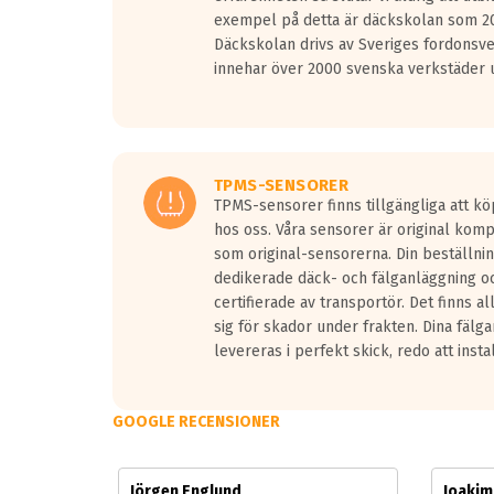
Vid körning i över 50km/h brukar rullmotståndets l
exempel på detta är däckskolan som 20
På däckmärkningen kommer det finnas en symbol a
Däckskolan drivs av Sveriges fordonsv
medans de vita vågorna påvisar om det är ett tyst 
innehar över 2000 svenska verkstäder u
Ett däck med tre svarta vågor uppnår de europeiska
regelverket som introduceras år 2016.
Ett däck med två svarta vågor är redan godkända f
Ett däck med en svart våg kommer vara minst tre d
TPMS-SENSORER
TPMS-sensorer finns tillgängliga att kö
hos oss. Våra sensorer är original kom
som original-sensorerna. Din beställnin
dedikerade däck- och fälganläggning oc
certifierade av transportör. Det finns a
sig för skador under frakten. Dina fälg
levereras i perfekt skick, redo att insta
GOOGLE RECENSIONER
Jörgen Englund
Joaki