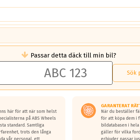
brukningen)
Passar detta däck till min bil?
 rullmotstånd.
brukning än ett klass G däck.
an 50 liter bränsle med ett klass A däck gentemot ett klass G däck.
Sök 
 vilken rutt du kör, samt vilken körstil du använder.
rtaste bromssträckan och F är den längsta.
tta lastbilar.
GARANTERAT RÄT
a in på en väg där det ligger 0.5-1.5 mm vatten.
ns här för att när som helst
När du beställer fä
a fyra billängder( ca 18meter) mellan däck med betyg A gentemot
Specialisterna på ABS Wheels
för att köpa dem i 
sta standard. Samtliga
bildatabasen i hela
rfarenhet, trots den långa
gäller för vilka for
lda vår personal, ett
erbjuder passar just