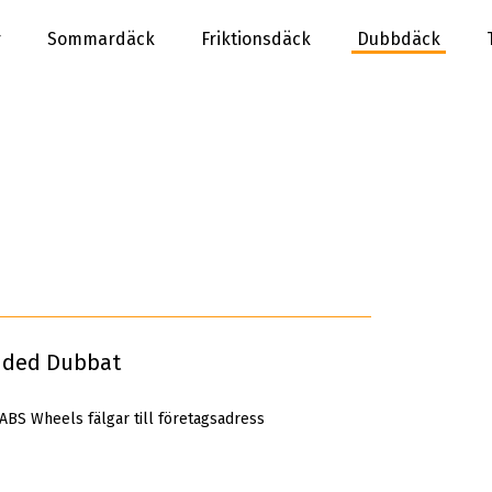
r
Sommardäck
Friktionsdäck
Dubbdäck
dded Dubbat
 ABS Wheels fälgar till företagsadress