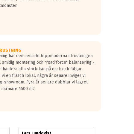
tmönster.
RUSTNING
gning har den senaste toppmoderna utrustningen.
ill smidig montering och "road force" balansering -
 hantera alla storlekar på däck och fälgar.
vi en fräsch lokal, några år senare inviger vi
lg-showroom. Fyra år senare dubblar vi lagret
på närmare 4500 m2
Lars Lundqvist