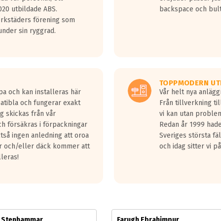
jud överträffa motorljudet.
20 utbildade ABS.
backspace och bul
v ett däck med vågar. Hög bullernivå markeras med svarta vågor
erkstäders förening som
däck.
nder sin ryggrad.
 kraven som finns i dagsläget, men är inte längre tillåtna enligt nya
ör år 2016 nya regelverk.
ecibel tystare än det regelverk som börjar gälla 2016.
TOPPMODERN UT
pa och kan installeras här
Vår helt nya anläg
patibla och fungerar exakt
Från tillverkning t
g skickas från vår
vi kan utan problem
h försäkras i förpackningar
Redan år 1999 hade 
lltså ingen anledning att oroa
Sveriges största fä
ar och/eller däck kommer att
och idag sitter vi 
lleras!
m Stenhammar
Farugh Ebrahimpur