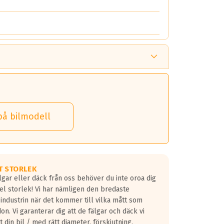
på bilmodell
T STORLEK
lgar eller däck från oss behöver du inte oroa dig
fel storlek! Vi har nämligen den bredaste
 industrin när det kommer till vilka mått som
don. Vi garanterar dig att de fälgar och däck vi
 din bil / med rätt diameter, förskjutning,