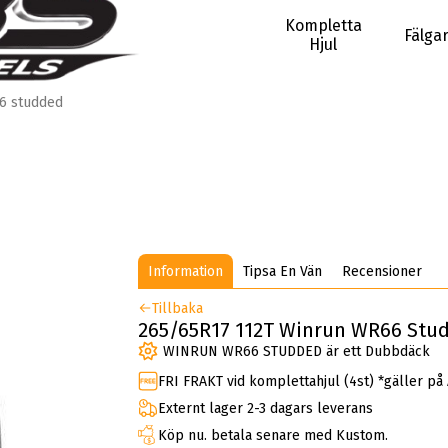
Kompletta
Fälga
Hjul
6 studded
Information
Tipsa En Vän
Recensioner
Tillbaka
265/65R17 112T Winrun WR66 Stu
WINRUN WR66 STUDDED är ett Dubbdäck
FRI FRAKT vid komplettahjul (4st) *gäller på
Externt lager 2-3 dagars leverans
Köp nu. betala senare med Kustom.