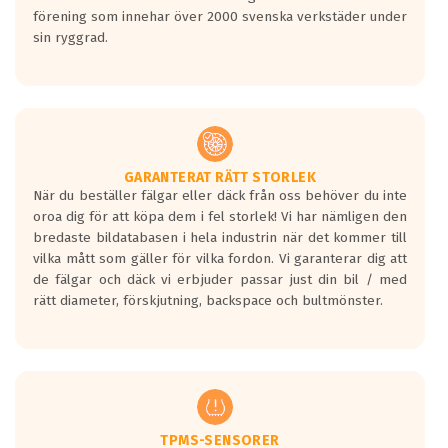
0.5-1.5 mm vatten.
förening som innehar över 2000 svenska verkstäder under
I 80km/h kommer skillnaden på
sin ryggrad.
bromssträckan vara fyra billängder( ca
18meter) mellan däck med betyg A
gentemot F.
Bullernivån:
Vid körning i över 50km/h brukar
rullmotståndets ljud överträffa
GARANTERAT RÄTT STORLEK
När du beställer fälgar eller däck från oss behöver du inte
motorljudet.
oroa dig för att köpa dem i fel storlek! Vi har nämligen den
På däckmärkningen kommer det finnas
bredaste bildatabasen i hela industrin när det kommer till
en symbol av ett däck med vågar. Hög
vilka mått som gäller för vilka fordon. Vi garanterar dig att
bullernivå markeras med svarta vågor
de fälgar och däck vi erbjuder passar just din bil / med
medans de vita vågorna påvisar om det är
rätt diameter, förskjutning, backspace och bultmönster.
ett tyst däck.
Ett däck med tre svarta vågor uppnår de
europeiska kraven som finns i dagsläget,
men är inte längre tillåtna enligt nya
regelverket som introduceras år 2016.
Ett däck med två svarta vågor är redan
godkända för år 2016 nya regelverk.
TPMS-SENSORER