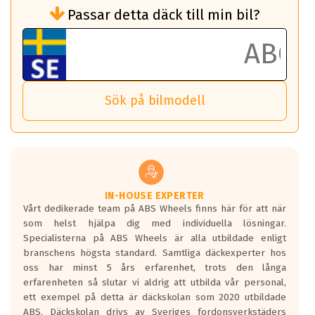
Rullmotstånd (Som har en inverkan på
Passar detta däck till min bil?
bränsleförbrukningen)
Det ska vara en betygsskala från klass A
till G för rullmotstånd.
Ett klass A däck kommer ha 6,5% bättre
bränsleförbrukning än ett klass G däck.
Det betyder att om man kör 10,000 km,
Sök på bilmodell
så sparar man 50 liter bränsle med ett
klass A däck gentemot ett klass G däck.
Detta är genomsnittet; beroende på väg
underlaget, vilken rutt du kör, samt
vilken körstil du använder.
Våtgrepp egenskaper:
IN-HOUSE EXPERTER
Vårt dedikerade team på ABS Wheels finns här för att när
Betygsskalan är satt A till F. Där A påvisar
som helst hjälpa dig med individuella lösningar.
den kortaste bromssträckan och F är den
Specialisterna på ABS Wheels är alla utbildade enligt
längsta.
branschens högsta standard. Samtliga däckexperter hos
Inga D eller G betyg delas ut för
oss har minst 5 års erfarenhet, trots den långa
personbilar och lätta lastbilar.
erfarenheten så slutar vi aldrig att utbilda vår personal,
Betyget sätts efter ett test där däcken
ett exempel på detta är däckskolan som 2020 utbildade
skall bromsa in på en väg där det ligger
ABS. Däckskolan drivs av Sveriges fordonsverkstäders