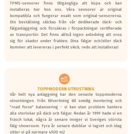
TPMS-sensorer finns tillgängliga att köpa och kan
Ett däck med en svart våg kommer vara
installeras här hos oss. Våra sensorer är original
minst tre decibel tystare än det
kompatibla och fungerar exakt som original-sensorerna.
regelverk som börjar gälla 2016.
Din beställning skickas från vår dedikerade däck- och
fälganläggning och försäkras i förpackningar certifierade
av transportör. Det finns alltså ingen anledning att oroa
sig för skador under frakten. Dina fälgar och/eller däck
kommer att levereras i perfekt skick, redo att installeras!
TOPPMODERN UTRUSTNING
Vår helt nya anläggning har den senaste toppmoderna
utrustningen. Från tillverkning till smidig montering och
"road force" balansering - vi kan utan problem hantera
alla storlekar på däck och fälgar. Redan år 1999 hade vi en
fräsch lokal, några år senare inviger vi Sveriges största
fälg-showroom. Fyra år senare dubblar vi lagret och idag
sitter vi på närmare 4500 m2