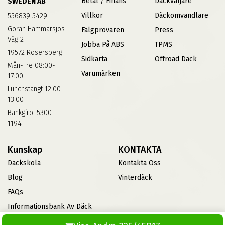
Betal / Finans
Däckväljare
SWEDEN AB
Villkor
Däckomvandlare
556839 5429
Göran Hammarsjös
Fälgprovaren
Press
Väg 2
Jobba På ABS
TPMS
19572 Rosersberg
Sidkarta
Offroad Däck
Mån-Fre 08:00-
Varumärken
17:00
Lunchstängt 12:00-
13:00
Bankgiro: 5300-
1194
Kunskap
KONTAKTA
Däckskola
Kontakta Oss
Blog
Vinterdäck
FAQs
Informationsbank Av Däck
Och Fälgar