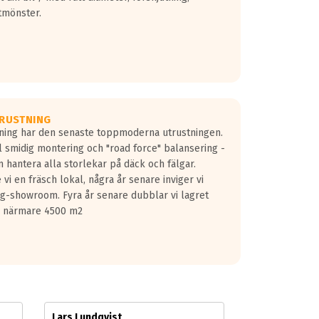
tmönster.
RUSTNING
gning har den senaste toppmoderna utrustningen.
ill smidig montering och "road force" balansering -
 hantera alla storlekar på däck och fälgar.
vi en fräsch lokal, några år senare inviger vi
lg-showroom. Fyra år senare dubblar vi lagret
på närmare 4500 m2
Lars Lundqvist