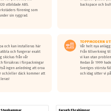
jud överträffa motorljudet.
20 utbildade ABS.
backspace och bul
v ett däck med vågar. Hög bullernivå markeras med svarta vågor
erkstäders förening som
däck.
nder sin ryggrad.
 kraven som finns i dagsläget, men är inte längre tillåtna enligt nya
ör år 2016 nya regelverk.
ecibel tystare än det regelverk som börjar gälla 2016.
TOPPMODERN UT
pa och kan installeras här
Vår helt nya anläg
patibla och fungerar exakt
Från tillverkning t
g skickas från vår
vi kan utan problem
h försäkras i förpackningar
Redan år 1999 hade 
lltså ingen anledning att oroa
Sveriges största fä
ar och/eller däck kommer att
och idag sitter vi 
lleras!
m Stenhammar
Farugh Ebrahimpur