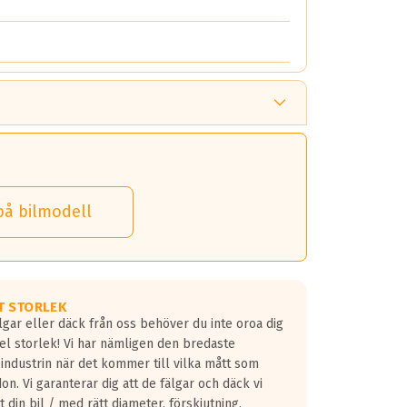
på bilmodell
T STORLEK
lgar eller däck från oss behöver du inte oroa dig
fel storlek! Vi har nämligen den bredaste
 industrin när det kommer till vilka mått som
don. Vi garanterar dig att de fälgar och däck vi
 din bil / med rätt diameter, förskjutning,