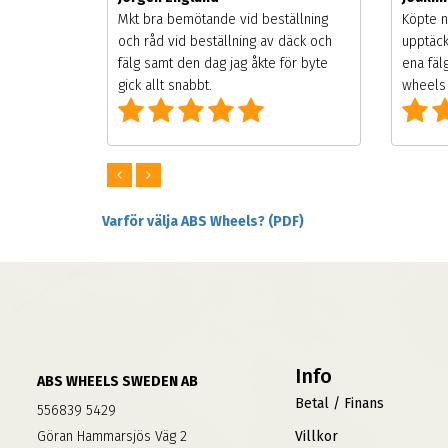
songen.
Mkt bra bemötande vid beställning
Köpte n
g men
och råd vid beställning av däck och
upptäck
digt
fälg samt den dag jag åkte för byte
ena fäl
om alla
gick allt snabbt.
wheels 
Varför välja ABS Wheels? (PDF)
Info
ABS WHEELS SWEDEN AB
Betal / Finans
556839 5429
Göran Hammarsjös Väg 2
Villkor