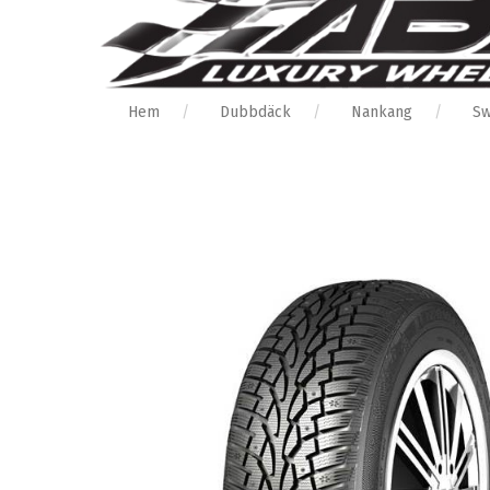
Hem
Dubbdäck
Nankang
Sw