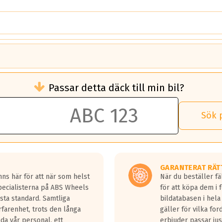
brukningen)
Passar detta däck till min bil?
 rullmotstånd.
brukning än ett klass G däck.
an 50 liter bränsle med ett klass A däck gentemot ett klass G däck.
Sök 
 vilken rutt du kör, samt vilken körstil du använder.
rtaste bromssträckan och F är den längsta.
tta lastbilar.
GARANTERAT RÄT
a in på en väg där det ligger 0.5-1.5 mm vatten.
ns här för att när som helst
När du beställer fä
a fyra billängder( ca 18meter) mellan däck med betyg A gentemot
Specialisterna på ABS Wheels
för att köpa dem i 
sta standard. Samtliga
bildatabasen i hela
rfarenhet, trots den långa
gäller för vilka for
lda vår personal, ett
erbjuder passar just