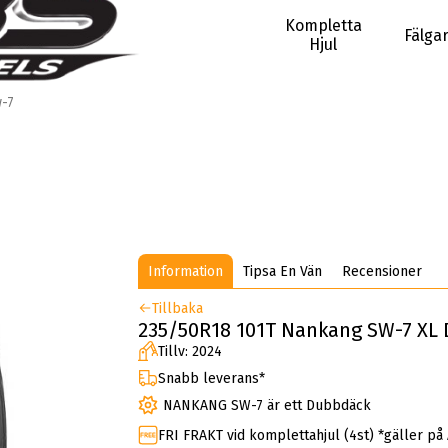
Kompletta
Fälga
Hjul
-7
Information
Tipsa En Vän
Recensioner
Tillbaka
235/50R18 101T Nankang SW-7 XL 
Tillv: 2024
Snabb leverans*
NANKANG SW-7 är ett Dubbdäck
FRI FRAKT vid komplettahjul (4st) *gäller på