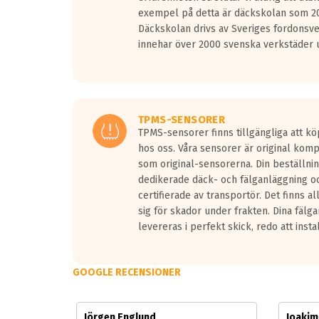
Vid körning i över 50km/h brukar rullmotståndets l
exempel på detta är däckskolan som 20
På däckmärkningen kommer det finnas en symbol a
Däckskolan drivs av Sveriges fordonsv
medans de vita vågorna påvisar om det är ett tyst 
innehar över 2000 svenska verkstäder u
Ett däck med tre svarta vågor uppnår de europeiska
regelverket som introduceras år 2016.
Ett däck med två svarta vågor är redan godkända f
Ett däck med en svart våg kommer vara minst tre d
TPMS-SENSORER
TPMS-sensorer finns tillgängliga att kö
hos oss. Våra sensorer är original kom
som original-sensorerna. Din beställnin
dedikerade däck- och fälganläggning oc
certifierade av transportör. Det finns a
sig för skador under frakten. Dina fälg
levereras i perfekt skick, redo att insta
GOOGLE RECENSIONER
Jörgen Englund
Joaki