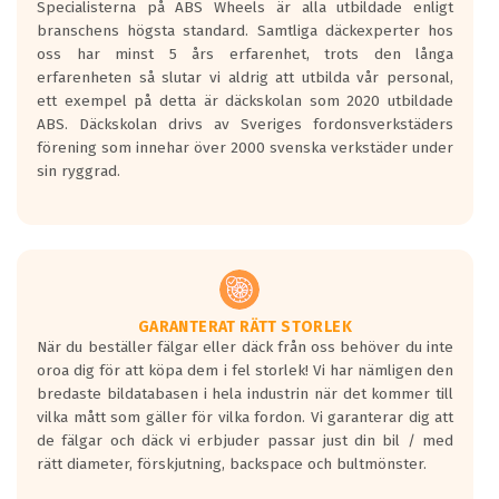
Specialisterna på ABS Wheels är alla utbildade enligt
längsta.
branschens högsta standard. Samtliga däckexperter hos
Inga D eller G betyg delas ut för
oss har minst 5 års erfarenhet, trots den långa
personbilar och lätta lastbilar.
erfarenheten så slutar vi aldrig att utbilda vår personal,
Betyget sätts efter ett test där däcken
ett exempel på detta är däckskolan som 2020 utbildade
skall bromsa in på en väg där det ligger
ABS. Däckskolan drivs av Sveriges fordonsverkstäders
0.5-1.5 mm vatten.
förening som innehar över 2000 svenska verkstäder under
I 80km/h kommer skillnaden på
sin ryggrad.
bromssträckan vara fyra billängder( ca
18meter) mellan däck med betyg A
gentemot F.
Bullernivån:
Vid körning i över 50km/h brukar
rullmotståndets ljud överträffa
GARANTERAT RÄTT STORLEK
När du beställer fälgar eller däck från oss behöver du inte
motorljudet.
oroa dig för att köpa dem i fel storlek! Vi har nämligen den
På däckmärkningen kommer det finnas
bredaste bildatabasen i hela industrin när det kommer till
en symbol av ett däck med vågar. Hög
vilka mått som gäller för vilka fordon. Vi garanterar dig att
bullernivå markeras med svarta vågor
de fälgar och däck vi erbjuder passar just din bil / med
medans de vita vågorna påvisar om det är
rätt diameter, förskjutning, backspace och bultmönster.
ett tyst däck.
Ett däck med tre svarta vågor uppnår de