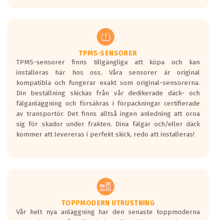
europeiska kraven som finns i dagsläget,
men är inte längre tillåtna enligt nya
regelverket som introduceras år 2016.
Ett däck med två svarta vågor är redan
godkända för år 2016 nya regelverk.
TPMS-SENSORER
TPMS-sensorer finns tillgängliga att köpa och kan
Ett däck med en svart våg kommer vara
installeras här hos oss. Våra sensorer är original
minst tre decibel tystare än det
kompatibla och fungerar exakt som original-sensorerna.
regelverk som börjar gälla 2016.
Din beställning skickas från vår dedikerade däck- och
fälganläggning och försäkras i förpackningar certifierade
av transportör. Det finns alltså ingen anledning att oroa
sig för skador under frakten. Dina fälgar och/eller däck
kommer att levereras i perfekt skick, redo att installeras!
TOPPMODERN UTRUSTNING
Vår helt nya anläggning har den senaste toppmoderna