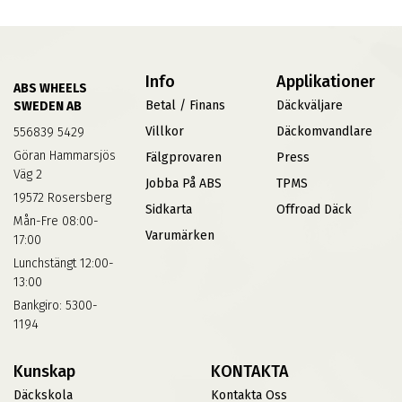
Info
Applikationer
ABS WHEELS
Betal / Finans
Däckväljare
SWEDEN AB
Villkor
Däckomvandlare
556839 5429
Göran Hammarsjös
Fälgprovaren
Press
Väg 2
Jobba På ABS
TPMS
19572 Rosersberg
Sidkarta
Offroad Däck
Mån-Fre 08:00-
Varumärken
17:00
Lunchstängt 12:00-
13:00
Bankgiro: 5300-
1194
Kunskap
KONTAKTA
Däckskola
Kontakta Oss