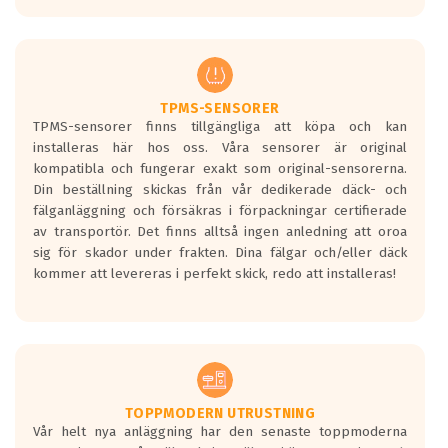
europeiska kraven som finns i dagsläget,
men är inte längre tillåtna enligt nya
regelverket som introduceras år 2016.
Ett däck med två svarta vågor är redan
godkända för år 2016 nya regelverk.
TPMS-SENSORER
TPMS-sensorer finns tillgängliga att köpa och kan
Ett däck med en svart våg kommer vara
installeras här hos oss. Våra sensorer är original
minst tre decibel tystare än det
kompatibla och fungerar exakt som original-sensorerna.
regelverk som börjar gälla 2016.
Din beställning skickas från vår dedikerade däck- och
fälganläggning och försäkras i förpackningar certifierade
av transportör. Det finns alltså ingen anledning att oroa
sig för skador under frakten. Dina fälgar och/eller däck
kommer att levereras i perfekt skick, redo att installeras!
TOPPMODERN UTRUSTNING
Vår helt nya anläggning har den senaste toppmoderna