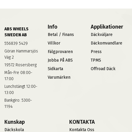
Info
Applikationer
ABS WHEELS
Betal / Finans
Däckväljare
SWEDEN AB
Villkor
Däckomvandlare
556839 5429
Göran Hammarsjös
Fälgprovaren
Press
Väg 2
Jobba På ABS
TPMS
19572 Rosersberg
Sidkarta
Offroad Däck
Mån-Fre 08:00-
Varumärken
17:00
Lunchstängt 12:00-
13:00
Bankgiro: 5300-
1194
Kunskap
KONTAKTA
Däckskola
Kontakta Oss