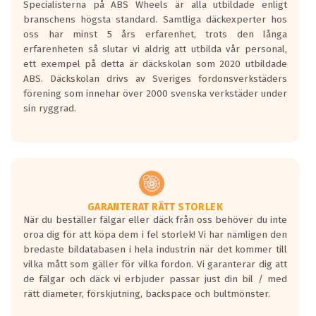
Specialisterna på ABS Wheels är alla utbildade enligt
längsta.
branschens högsta standard. Samtliga däckexperter hos
Inga D eller G betyg delas ut för
oss har minst 5 års erfarenhet, trots den långa
personbilar och lätta lastbilar.
erfarenheten så slutar vi aldrig att utbilda vår personal,
Betyget sätts efter ett test där däcken
ett exempel på detta är däckskolan som 2020 utbildade
skall bromsa in på en väg där det ligger
ABS. Däckskolan drivs av Sveriges fordonsverkstäders
0.5-1.5 mm vatten.
förening som innehar över 2000 svenska verkstäder under
I 80km/h kommer skillnaden på
sin ryggrad.
bromssträckan vara fyra billängder( ca
18meter) mellan däck med betyg A
gentemot F.
Bullernivån:
Vid körning i över 50km/h brukar
rullmotståndets ljud överträffa
GARANTERAT RÄTT STORLEK
När du beställer fälgar eller däck från oss behöver du inte
motorljudet.
oroa dig för att köpa dem i fel storlek! Vi har nämligen den
På däckmärkningen kommer det finnas
bredaste bildatabasen i hela industrin när det kommer till
en symbol av ett däck med vågar. Hög
vilka mått som gäller för vilka fordon. Vi garanterar dig att
bullernivå markeras med svarta vågor
de fälgar och däck vi erbjuder passar just din bil / med
medans de vita vågorna påvisar om det är
rätt diameter, förskjutning, backspace och bultmönster.
ett tyst däck.
Ett däck med tre svarta vågor uppnår de