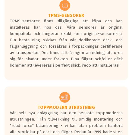
regelverket som introduceras år 2016.
Ett däck med två svarta vågor är redan
godkända för år 2016 nya regelverk.
TPMS-SENSORER
TPMS-sensorer finns tillgängliga att köpa och kan
Ett däck med en svart våg kommer vara
installeras här hos oss. Våra sensorer är original
minst tre decibel tystare än det
kompatibla och fungerar exakt som original-sensorerna.
regelverk som börjar gälla 2016.
Din beställning skickas från vår dedikerade däck- och
fälganläggning och försäkras i förpackningar certifierade
av transportör. Det finns alltså ingen anledning att oroa
sig för skador under frakten. Dina fälgar och/eller däck
kommer att levereras i perfekt skick, redo att installeras!
TOPPMODERN UTRUSTNING
Vår helt nya anläggning har den senaste toppmoderna
utrustningen. Från tillverkning till smidig montering och
"road force" balansering - vi kan utan problem hantera
alla storlekar på däck och fälgar. Redan år 1999 hade vi en