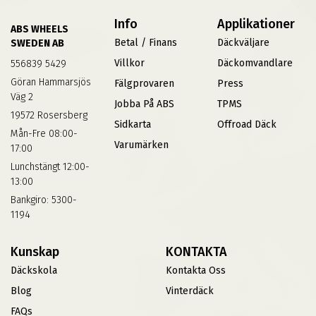
Info
Applikationer
ABS WHEELS
Betal / Finans
Däckväljare
SWEDEN AB
Villkor
Däckomvandlare
556839 5429
Göran Hammarsjös
Fälgprovaren
Press
Väg 2
Jobba På ABS
TPMS
19572 Rosersberg
Sidkarta
Offroad Däck
Mån-Fre 08:00-
Varumärken
17:00
Lunchstängt 12:00-
13:00
Bankgiro: 5300-
1194
Kunskap
KONTAKTA
Däckskola
Kontakta Oss
Blog
Vinterdäck
FAQs