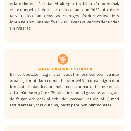
personbilar och lätta lastbilar.
erfarenheten så slutar vi aldrig att utbilda vår personal,
Betyget sätts efter ett test där däcken
ett exempel på detta är däckskolan som 2020 utbildade
skall bromsa in på en väg där det ligger
ABS. Däckskolan drivs av Sveriges fordonsverkstäders
0.5-1.5 mm vatten.
förening som innehar över 2000 svenska verkstäder under
I 80km/h kommer skillnaden på
sin ryggrad.
bromssträckan vara fyra billängder( ca
18meter) mellan däck med betyg A
gentemot F.
Bullernivån:
Vid körning i över 50km/h brukar
rullmotståndets ljud överträffa
GARANTERAT RÄTT STORLEK
När du beställer fälgar eller däck från oss behöver du inte
motorljudet.
oroa dig för att köpa dem i fel storlek! Vi har nämligen den
På däckmärkningen kommer det finnas
bredaste bildatabasen i hela industrin när det kommer till
en symbol av ett däck med vågar. Hög
vilka mått som gäller för vilka fordon. Vi garanterar dig att
bullernivå markeras med svarta vågor
de fälgar och däck vi erbjuder passar just din bil / med
medans de vita vågorna påvisar om det är
rätt diameter, förskjutning, backspace och bultmönster.
ett tyst däck.
Ett däck med tre svarta vågor uppnår de
europeiska kraven som finns i dagsläget,
men är inte längre tillåtna enligt nya