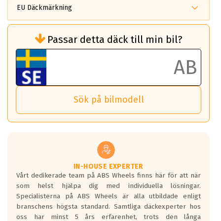
EU Däckmärkning
Rullmotstånd (Som har en inverkan på
Passar detta däck till min bil?
bränsleförbrukningen)
Det ska vara en betygsskala från klass A
till G för rullmotstånd.
Ett klass A däck kommer ha 6,5% bättre
bränsleförbrukning än ett klass G däck.
Det betyder att om man kör 10,000 km,
Sök på bilmodell
så sparar man 50 liter bränsle med ett
klass A däck gentemot ett klass G däck.
Detta är genomsnittet; beroende på väg
underlaget, vilken rutt du kör, samt
vilken körstil du använder.
Våtgrepp egenskaper:
IN-HOUSE EXPERTER
Vårt dedikerade team på ABS Wheels finns här för att när
Betygsskalan är satt A till F. Där A påvisar
som helst hjälpa dig med individuella lösningar.
den kortaste bromssträckan och F är den
Specialisterna på ABS Wheels är alla utbildade enligt
längsta.
branschens högsta standard. Samtliga däckexperter hos
Inga D eller G betyg delas ut för
oss har minst 5 års erfarenhet, trots den långa