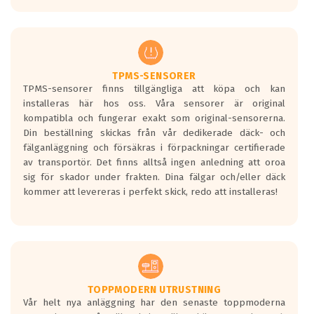
europeiska kraven som finns i dagsläget,
men är inte längre tillåtna enligt nya
regelverket som introduceras år 2016.
Ett däck med två svarta vågor är redan
godkända för år 2016 nya regelverk.
TPMS-SENSORER
TPMS-sensorer finns tillgängliga att köpa och kan
Ett däck med en svart våg kommer vara
installeras här hos oss. Våra sensorer är original
minst tre decibel tystare än det
kompatibla och fungerar exakt som original-sensorerna.
regelverk som börjar gälla 2016.
Din beställning skickas från vår dedikerade däck- och
fälganläggning och försäkras i förpackningar certifierade
av transportör. Det finns alltså ingen anledning att oroa
sig för skador under frakten. Dina fälgar och/eller däck
kommer att levereras i perfekt skick, redo att installeras!
TOPPMODERN UTRUSTNING
Vår helt nya anläggning har den senaste toppmoderna