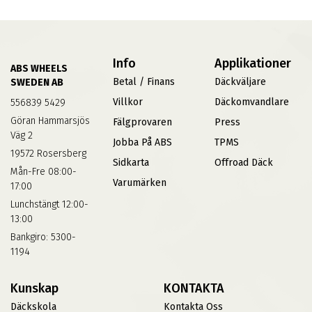
Info
Applikationer
ABS WHEELS
Betal / Finans
Däckväljare
SWEDEN AB
Villkor
Däckomvandlare
556839 5429
Göran Hammarsjös
Fälgprovaren
Press
Väg 2
Jobba På ABS
TPMS
19572 Rosersberg
Sidkarta
Offroad Däck
Mån-Fre 08:00-
Varumärken
17:00
Lunchstängt 12:00-
13:00
Bankgiro: 5300-
1194
Kunskap
KONTAKTA
Däckskola
Kontakta Oss