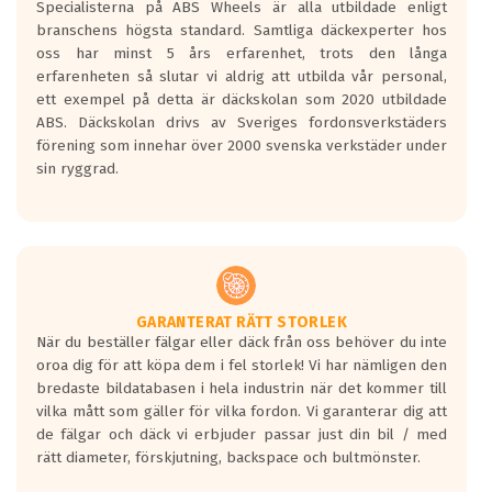
Specialisterna på ABS Wheels är alla utbildade enligt
längsta.
branschens högsta standard. Samtliga däckexperter hos
Inga D eller G betyg delas ut för
oss har minst 5 års erfarenhet, trots den långa
personbilar och lätta lastbilar.
erfarenheten så slutar vi aldrig att utbilda vår personal,
Betyget sätts efter ett test där däcken
ett exempel på detta är däckskolan som 2020 utbildade
skall bromsa in på en väg där det ligger
ABS. Däckskolan drivs av Sveriges fordonsverkstäders
0.5-1.5 mm vatten.
förening som innehar över 2000 svenska verkstäder under
I 80km/h kommer skillnaden på
sin ryggrad.
bromssträckan vara fyra billängder( ca
18meter) mellan däck med betyg A
gentemot F.
Bullernivån:
Vid körning i över 50km/h brukar
rullmotståndets ljud överträffa
GARANTERAT RÄTT STORLEK
När du beställer fälgar eller däck från oss behöver du inte
motorljudet.
oroa dig för att köpa dem i fel storlek! Vi har nämligen den
På däckmärkningen kommer det finnas
bredaste bildatabasen i hela industrin när det kommer till
en symbol av ett däck med vågar. Hög
vilka mått som gäller för vilka fordon. Vi garanterar dig att
bullernivå markeras med svarta vågor
de fälgar och däck vi erbjuder passar just din bil / med
medans de vita vågorna påvisar om det är
rätt diameter, förskjutning, backspace och bultmönster.
ett tyst däck.
Ett däck med tre svarta vågor uppnår de