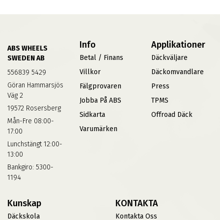
Info
Applikationer
ABS WHEELS
Betal / Finans
Däckväljare
SWEDEN AB
Villkor
Däckomvandlare
556839 5429
Göran Hammarsjös
Fälgprovaren
Press
Väg 2
Jobba På ABS
TPMS
19572 Rosersberg
Sidkarta
Offroad Däck
Mån-Fre 08:00-
Varumärken
17:00
Lunchstängt 12:00-
13:00
Bankgiro: 5300-
1194
Kunskap
KONTAKTA
Däckskola
Kontakta Oss