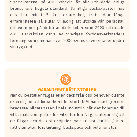
Specialisterna på ABS Wheels är alla utbildade enligt
längsta.
branschens högsta standard. Samtliga däckexperter hos
Inga D eller G betyg delas ut för
oss har minst 5 års erfarenhet, trots den långa
personbilar och lätta lastbilar.
erfarenheten så slutar vi aldrig att utbilda vår personal,
Betyget sätts efter ett test där däcken
ett exempel på detta är däckskolan som 2020 utbildade
skall bromsa in på en väg där det ligger
ABS. Däckskolan drivs av Sveriges fordonsverkstäders
0.5-1.5 mm vatten.
förening som innehar över 2000 svenska verkstäder under
I 80km/h kommer skillnaden på
sin ryggrad.
bromssträckan vara fyra billängder( ca
18meter) mellan däck med betyg A
gentemot F.
Bullernivån:
Vid körning i över 50km/h brukar
rullmotståndets ljud överträffa
GARANTERAT RÄTT STORLEK
När du beställer fälgar eller däck från oss behöver du inte
motorljudet.
oroa dig för att köpa dem i fel storlek! Vi har nämligen den
På däckmärkningen kommer det finnas
bredaste bildatabasen i hela industrin när det kommer till
en symbol av ett däck med vågar. Hög
vilka mått som gäller för vilka fordon. Vi garanterar dig att
bullernivå markeras med svarta vågor
de fälgar och däck vi erbjuder passar just din bil / med
medans de vita vågorna påvisar om det är
rätt diameter, förskjutning, backspace och bultmönster.
ett tyst däck.
Ett däck med tre svarta vågor uppnår de