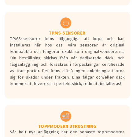
europeiska kraven som finns i dagsläget,
men är inte längre tillåtna enligt nya
regelverket som introduceras år 2016.
Ett däck med två svarta vågor är redan
godkända för år 2016 nya regelverk.
TPMS-SENSORER
TPMS-sensorer finns tillgängliga att köpa och kan
Ett däck med en svart våg kommer vara
installeras här hos oss. Våra sensorer är original
minst tre decibel tystare än det
kompatibla och fungerar exakt som original-sensorerna.
regelverk som börjar gälla 2016.
Din beställning skickas från vår dedikerade däck- och
fälganläggning och försäkras i förpackningar certifierade
av transportör. Det finns alltså ingen anledning att oroa
sig för skador under frakten. Dina fälgar och/eller däck
kommer att levereras i perfekt skick, redo att installeras!
TOPPMODERN UTRUSTNING
Vår helt nya anläggning har den senaste toppmoderna