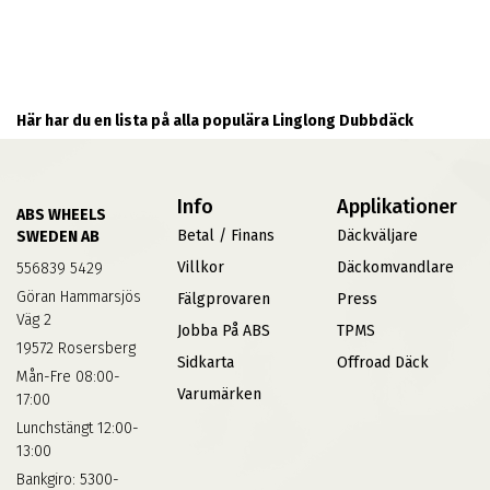
Här har du en lista på alla populära Linglong Dubbdäck
Info
Applikationer
ABS WHEELS
Betal / Finans
Däckväljare
SWEDEN AB
Villkor
Däckomvandlare
556839 5429
Göran Hammarsjös
Fälgprovaren
Press
Väg 2
Jobba På ABS
TPMS
19572 Rosersberg
Sidkarta
Offroad Däck
Mån-Fre 08:00-
Varumärken
17:00
Lunchstängt 12:00-
13:00
Bankgiro: 5300-