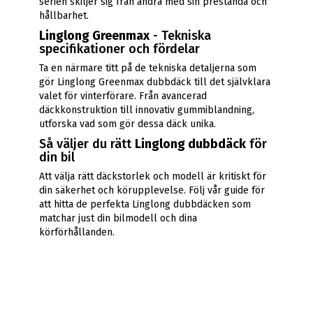
serien skiljer sig från andra med sin prestanda och
hållbarhet.
Linglong Greenmax
- Tekniska
specifikationer och fördelar
Ta en närmare titt på de tekniska detaljerna som
gör Linglong Greenmax dubbdäck till det självklara
valet för vinterförare. Från avancerad
däckkonstruktion till innovativ gummiblandning,
utforska vad som gör dessa däck unika.
Så väljer du rätt
Linglong dubbdäck
för
din bil
Att välja rätt däckstorlek och modell är kritiskt för
din säkerhet och körupplevelse. Följ vår guide för
att hitta de perfekta Linglong dubbdäcken som
matchar just din bilmodell och dina
körförhållanden.