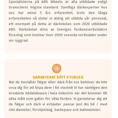
Specialisterna på ABS Wheels är alla utbildade enligt
längsta.
branschens högsta standard. Samtliga däckexperter hos
Inga D eller G betyg delas ut för
oss har minst 5 års erfarenhet, trots den långa
personbilar och lätta lastbilar.
erfarenheten så slutar vi aldrig att utbilda vår personal,
Betyget sätts efter ett test där däcken
ett exempel på detta är däckskolan som 2020 utbildade
skall bromsa in på en väg där det ligger
ABS. Däckskolan drivs av Sveriges fordonsverkstäders
0.5-1.5 mm vatten.
förening som innehar över 2000 svenska verkstäder under
I 80km/h kommer skillnaden på
sin ryggrad.
bromssträckan vara fyra billängder( ca
18meter) mellan däck med betyg A
gentemot F.
Bullernivån:
Vid körning i över 50km/h brukar
rullmotståndets ljud överträffa
GARANTERAT RÄTT STORLEK
När du beställer fälgar eller däck från oss behöver du inte
motorljudet.
oroa dig för att köpa dem i fel storlek! Vi har nämligen den
På däckmärkningen kommer det finnas
bredaste bildatabasen i hela industrin när det kommer till
en symbol av ett däck med vågar. Hög
vilka mått som gäller för vilka fordon. Vi garanterar dig att
bullernivå markeras med svarta vågor
de fälgar och däck vi erbjuder passar just din bil / med
medans de vita vågorna påvisar om det är
rätt diameter, förskjutning, backspace och bultmönster.
ett tyst däck.
Ett däck med tre svarta vågor uppnår de