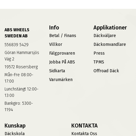
Info
Applikationer
ABS WHEELS
Betal / Finans
Däckväljare
SWEDEN AB
Villkor
Däckomvandlare
556839 5429
Göran Hammarsjös
Fälgprovaren
Press
Väg 2
Jobba På ABS
TPMS
19572 Rosersberg
Sidkarta
Offroad Däck
Mån-Fre 08:00-
Varumärken
17:00
Lunchstängt 12:00-
13:00
Bankgiro: 5300-
1194
Kunskap
KONTAKTA
Däckskola
Kontakta Oss