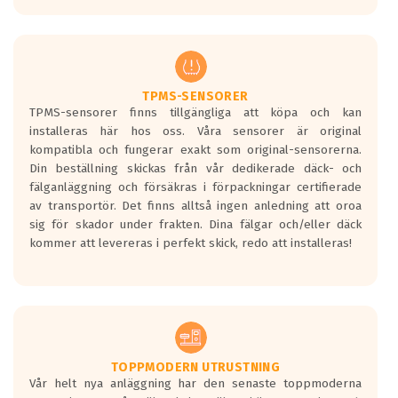
europeiska kraven som finns i dagsläget,
men är inte längre tillåtna enligt nya
regelverket som introduceras år 2016.
Ett däck med två svarta vågor är redan
godkända för år 2016 nya regelverk.
TPMS-SENSORER
TPMS-sensorer finns tillgängliga att köpa och kan
Ett däck med en svart våg kommer vara
installeras här hos oss. Våra sensorer är original
minst tre decibel tystare än det
kompatibla och fungerar exakt som original-sensorerna.
regelverk som börjar gälla 2016.
Din beställning skickas från vår dedikerade däck- och
fälganläggning och försäkras i förpackningar certifierade
av transportör. Det finns alltså ingen anledning att oroa
sig för skador under frakten. Dina fälgar och/eller däck
kommer att levereras i perfekt skick, redo att installeras!
TOPPMODERN UTRUSTNING
Vår helt nya anläggning har den senaste toppmoderna