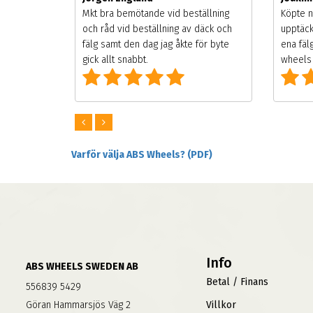
songen.
Mkt bra bemötande vid beställning
Köpte n
g men
och råd vid beställning av däck och
upptäck
digt
fälg samt den dag jag åkte för byte
ena fäl
om alla
gick allt snabbt.
wheels 
Varför välja ABS Wheels? (PDF)
Info
ABS WHEELS SWEDEN AB
Betal / Finans
556839 5429
Göran Hammarsjös Väg 2
Villkor