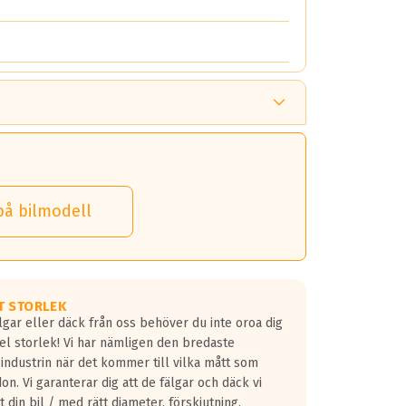
på bilmodell
T STORLEK
lgar eller däck från oss behöver du inte oroa dig
fel storlek! Vi har nämligen den bredaste
 industrin när det kommer till vilka mått som
don. Vi garanterar dig att de fälgar och däck vi
 din bil / med rätt diameter, förskjutning,