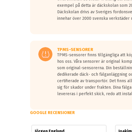
Vid körning i över 50km/h brukar rullmotståndets l
exempel på detta är däckskolan som 20
På däckmärkningen kommer det finnas en symbol a
Däckskolan drivs av Sveriges fordonsv
medans de vita vågorna påvisar om det är ett tyst 
innehar över 2000 svenska verkstäder u
Ett däck med tre svarta vågor uppnår de europeiska
regelverket som introduceras år 2016.
Ett däck med två svarta vågor är redan godkända f
Ett däck med en svart våg kommer vara minst tre d
TPMS-SENSORER
TPMS-sensorer finns tillgängliga att kö
hos oss. Våra sensorer är original kom
som original-sensorerna. Din beställnin
dedikerade däck- och fälganläggning oc
certifierade av transportör. Det finns a
sig för skador under frakten. Dina fälg
levereras i perfekt skick, redo att insta
GOOGLE RECENSIONER
Jörgen Englund
Joaki