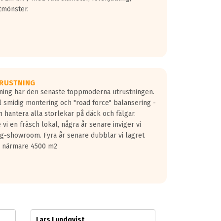
tmönster.
RUSTNING
gning har den senaste toppmoderna utrustningen.
ill smidig montering och "road force" balansering -
 hantera alla storlekar på däck och fälgar.
vi en fräsch lokal, några år senare inviger vi
lg-showroom. Fyra år senare dubblar vi lagret
på närmare 4500 m2
Lars Lundqvist