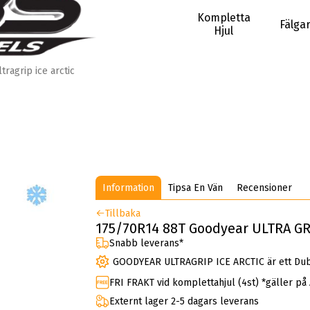
Kompletta
Fälga
Hjul
ltragrip ice arctic
Information
Tipsa En Vän
Recensioner
Tillbaka
175/70R14 88T Goodyear ULTRA GR
Snabb leverans*
GOODYEAR ULTRAGRIP ICE ARCTIC är ett Du
FRI FRAKT vid komplettahjul (4st) *gäller på
Externt lager 2-5 dagars leverans