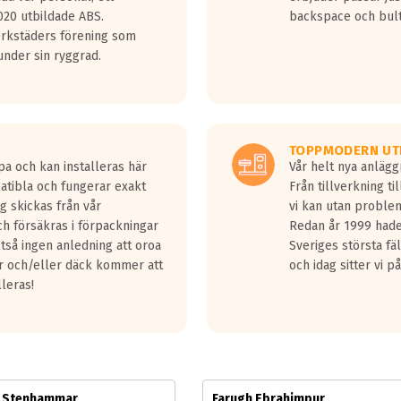
jud överträffa motorljudet.
20 utbildade ABS.
backspace och bul
v ett däck med vågar. Hög bullernivå markeras med svarta vågor
erkstäders förening som
däck.
nder sin ryggrad.
 kraven som finns i dagsläget, men är inte längre tillåtna enligt nya
ör år 2016 nya regelverk.
ecibel tystare än det regelverk som börjar gälla 2016.
TOPPMODERN UT
pa och kan installeras här
Vår helt nya anläg
patibla och fungerar exakt
Från tillverkning t
g skickas från vår
vi kan utan problem
h försäkras i förpackningar
Redan år 1999 hade 
lltså ingen anledning att oroa
Sveriges största fä
ar och/eller däck kommer att
och idag sitter vi 
lleras!
m Stenhammar
Farugh Ebrahimpur