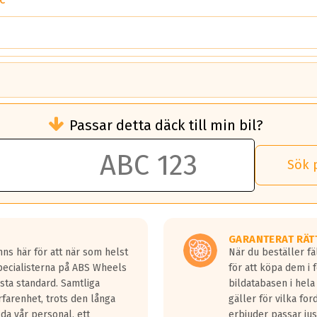
C
brukningen)
Passar detta däck till min bil?
 rullmotstånd.
brukning än ett klass G däck.
an 50 liter bränsle med ett klass A däck gentemot ett klass G däck.
Sök 
 vilken rutt du kör, samt vilken körstil du använder.
rtaste bromssträckan och F är den längsta.
tta lastbilar.
GARANTERAT RÄT
a in på en väg där det ligger 0.5-1.5 mm vatten.
ns här för att när som helst
När du beställer fä
a fyra billängder( ca 18meter) mellan däck med betyg A gentemot
Specialisterna på ABS Wheels
för att köpa dem i 
sta standard. Samtliga
bildatabasen i hela
rfarenhet, trots den långa
gäller för vilka for
lda vår personal, ett
erbjuder passar just