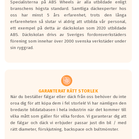
Specialisterna på ABS Wheels är alla utbildade enligt
längsta.
branschens högsta standard. Samtliga däckexperter hos
Inga D eller G betyg delas ut för
oss har minst 5 års erfarenhet, trots den långa
personbilar och lätta lastbilar.
erfarenheten så slutar vi aldrig att utbilda vår personal,
Betyget sätts efter ett test där däcken
ett exempel på detta är däckskolan som 2020 utbildade
skall bromsa in på en väg där det ligger
ABS. Däckskolan drivs av Sveriges fordonsverkstäders
0.5-1.5 mm vatten.
förening som innehar över 2000 svenska verkstäder under
I 80km/h kommer skillnaden på
sin ryggrad.
bromssträckan vara fyra billängder( ca
18meter) mellan däck med betyg A
gentemot F.
Bullernivån:
Vid körning i över 50km/h brukar
rullmotståndets ljud överträffa
GARANTERAT RÄTT STORLEK
När du beställer fälgar eller däck från oss behöver du inte
motorljudet.
oroa dig för att köpa dem i fel storlek! Vi har nämligen den
På däckmärkningen kommer det finnas
bredaste bildatabasen i hela industrin när det kommer till
en symbol av ett däck med vågar. Hög
vilka mått som gäller för vilka fordon. Vi garanterar dig att
bullernivå markeras med svarta vågor
de fälgar och däck vi erbjuder passar just din bil / med
medans de vita vågorna påvisar om det är
rätt diameter, förskjutning, backspace och bultmönster.
ett tyst däck.
Ett däck med tre svarta vågor uppnår de