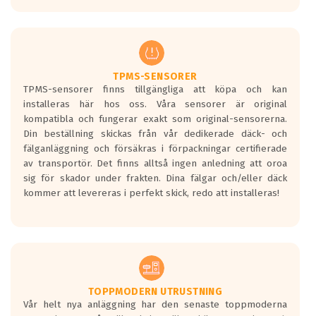
europeiska kraven som finns i dagsläget,
men är inte längre tillåtna enligt nya
regelverket som introduceras år 2016.
Ett däck med två svarta vågor är redan
godkända för år 2016 nya regelverk.
TPMS-SENSORER
TPMS-sensorer finns tillgängliga att köpa och kan
Ett däck med en svart våg kommer vara
installeras här hos oss. Våra sensorer är original
minst tre decibel tystare än det
kompatibla och fungerar exakt som original-sensorerna.
regelverk som börjar gälla 2016.
Din beställning skickas från vår dedikerade däck- och
fälganläggning och försäkras i förpackningar certifierade
av transportör. Det finns alltså ingen anledning att oroa
sig för skador under frakten. Dina fälgar och/eller däck
kommer att levereras i perfekt skick, redo att installeras!
TOPPMODERN UTRUSTNING
Vår helt nya anläggning har den senaste toppmoderna