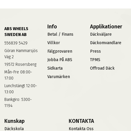
Info
Applikationer
ABS WHEELS
Betal / Finans
Däckväljare
SWEDEN AB
Villkor
Däckomvandlare
556839 5429
Göran Hammarsjös
Fälgprovaren
Press
Väg 2
Jobba På ABS
TPMS
19572 Rosersberg
Sidkarta
Offroad Däck
Mån-Fre 08:00-
Varumärken
17:00
Lunchstängt 12:00-
13:00
Bankgiro: 5300-
1194
Kunskap
KONTAKTA
Däckskola
Kontakta Oss