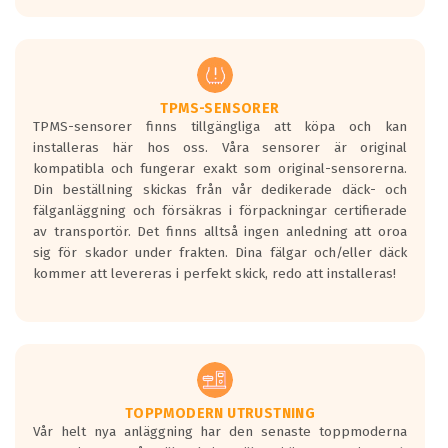
europeiska kraven som finns i dagsläget,
men är inte längre tillåtna enligt nya
regelverket som introduceras år 2016.
Ett däck med två svarta vågor är redan
godkända för år 2016 nya regelverk.
TPMS-SENSORER
TPMS-sensorer finns tillgängliga att köpa och kan
Ett däck med en svart våg kommer vara
installeras här hos oss. Våra sensorer är original
minst tre decibel tystare än det
kompatibla och fungerar exakt som original-sensorerna.
regelverk som börjar gälla 2016.
Din beställning skickas från vår dedikerade däck- och
fälganläggning och försäkras i förpackningar certifierade
av transportör. Det finns alltså ingen anledning att oroa
sig för skador under frakten. Dina fälgar och/eller däck
kommer att levereras i perfekt skick, redo att installeras!
TOPPMODERN UTRUSTNING
Vår helt nya anläggning har den senaste toppmoderna