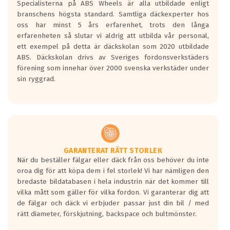
Specialisterna på ABS Wheels är alla utbildade enligt
längsta.
branschens högsta standard. Samtliga däckexperter hos
Inga D eller G betyg delas ut för
oss har minst 5 års erfarenhet, trots den långa
personbilar och lätta lastbilar.
erfarenheten så slutar vi aldrig att utbilda vår personal,
Betyget sätts efter ett test där däcken
ett exempel på detta är däckskolan som 2020 utbildade
skall bromsa in på en väg där det ligger
ABS. Däckskolan drivs av Sveriges fordonsverkstäders
0.5-1.5 mm vatten.
förening som innehar över 2000 svenska verkstäder under
I 80km/h kommer skillnaden på
sin ryggrad.
bromssträckan vara fyra billängder( ca
18meter) mellan däck med betyg A
gentemot F.
Bullernivån:
Vid körning i över 50km/h brukar
rullmotståndets ljud överträffa
GARANTERAT RÄTT STORLEK
När du beställer fälgar eller däck från oss behöver du inte
motorljudet.
oroa dig för att köpa dem i fel storlek! Vi har nämligen den
På däckmärkningen kommer det finnas
bredaste bildatabasen i hela industrin när det kommer till
en symbol av ett däck med vågar. Hög
vilka mått som gäller för vilka fordon. Vi garanterar dig att
bullernivå markeras med svarta vågor
de fälgar och däck vi erbjuder passar just din bil / med
medans de vita vågorna påvisar om det är
rätt diameter, förskjutning, backspace och bultmönster.
ett tyst däck.
Ett däck med tre svarta vågor uppnår de