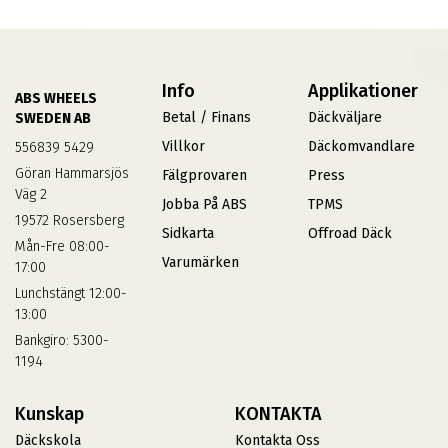
Info
Applikationer
ABS WHEELS
Betal / Finans
Däckväljare
SWEDEN AB
Villkor
Däckomvandlare
556839 5429
Göran Hammarsjös
Fälgprovaren
Press
Väg 2
Jobba På ABS
TPMS
19572 Rosersberg
Sidkarta
Offroad Däck
Mån-Fre 08:00-
Varumärken
17:00
Lunchstängt 12:00-
13:00
Bankgiro: 5300-
1194
Kunskap
KONTAKTA
Däckskola
Kontakta Oss