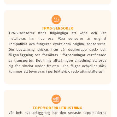
europeiska kraven som finns i dagsläget,
men är inte längre tillåtna enligt nya
regelverket som introduceras år 2016.
Ett däck med två svarta vågor är redan
godkända för år 2016 nya regelverk.
TPMS-SENSORER
TPMS-sensorer finns tillgängliga att köpa och kan
Ett däck med en svart våg kommer vara
installeras här hos oss. Våra sensorer är original
minst tre decibel tystare än det
kompatibla och fungerar exakt som original-sensorerna.
regelverk som börjar gälla 2016.
Din beställning skickas från vår dedikerade däck- och
fälganläggning och försäkras i förpackningar certifierade
av transportör. Det finns alltså ingen anledning att oroa
sig för skador under frakten. Dina fälgar och/eller däck
kommer att levereras i perfekt skick, redo att installeras!
TOPPMODERN UTRUSTNING
Vår helt nya anläggning har den senaste toppmoderna