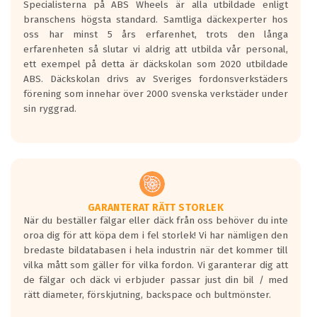
Specialisterna på ABS Wheels är alla utbildade enligt
längsta.
branschens högsta standard. Samtliga däckexperter hos
Inga D eller G betyg delas ut för
oss har minst 5 års erfarenhet, trots den långa
personbilar och lätta lastbilar.
erfarenheten så slutar vi aldrig att utbilda vår personal,
Betyget sätts efter ett test där däcken
ett exempel på detta är däckskolan som 2020 utbildade
skall bromsa in på en väg där det ligger
ABS. Däckskolan drivs av Sveriges fordonsverkstäders
0.5-1.5 mm vatten.
förening som innehar över 2000 svenska verkstäder under
I 80km/h kommer skillnaden på
sin ryggrad.
bromssträckan vara fyra billängder( ca
18meter) mellan däck med betyg A
gentemot F.
Bullernivån:
Vid körning i över 50km/h brukar
rullmotståndets ljud överträffa
GARANTERAT RÄTT STORLEK
När du beställer fälgar eller däck från oss behöver du inte
motorljudet.
oroa dig för att köpa dem i fel storlek! Vi har nämligen den
På däckmärkningen kommer det finnas
bredaste bildatabasen i hela industrin när det kommer till
en symbol av ett däck med vågar. Hög
vilka mått som gäller för vilka fordon. Vi garanterar dig att
bullernivå markeras med svarta vågor
de fälgar och däck vi erbjuder passar just din bil / med
medans de vita vågorna påvisar om det är
rätt diameter, förskjutning, backspace och bultmönster.
ett tyst däck.
Ett däck med tre svarta vågor uppnår de