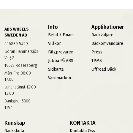
Info
Applikationer
ABS WHEELS
Betal / Finans
Däckväljare
SWEDEN AB
Villkor
Däckomvandlare
556839 5429
Göran Hammarsjös
Fälgprovaren
Press
Väg 2
Jobba På ABS
TPMS
19572 Rosersberg
Sidkarta
Offroad Däck
Mån-Fre 08:00-
Varumärken
17:00
Lunchstängt 12:00-
13:00
Bankgiro: 5300-
1194
Kunskap
KONTAKTA
Däckskola
Kontakta Oss