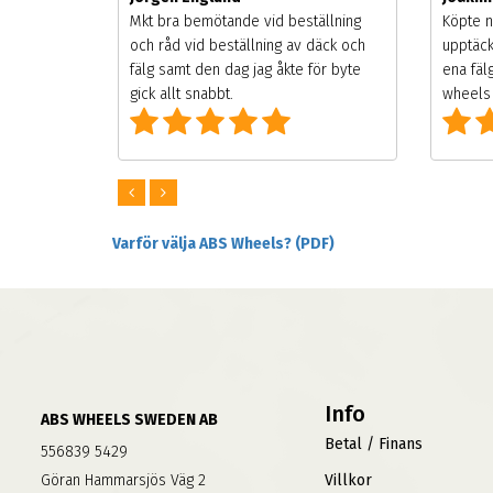
songen.
Mkt bra bemötande vid beställning
Köpte n
g men
och råd vid beställning av däck och
upptäck
digt
fälg samt den dag jag åkte för byte
ena fäl
om alla
gick allt snabbt.
wheels 
Varför välja ABS Wheels? (PDF)
Info
ABS WHEELS SWEDEN AB
Betal / Finans
556839 5429
Göran Hammarsjös Väg 2
Villkor