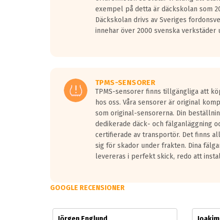
Vid körning i över 50km/h brukar rullmotståndets l
exempel på detta är däckskolan som 20
På däckmärkningen kommer det finnas en symbol a
Däckskolan drivs av Sveriges fordonsv
medans de vita vågorna påvisar om det är ett tyst 
innehar över 2000 svenska verkstäder u
Ett däck med tre svarta vågor uppnår de europeiska
regelverket som introduceras år 2016.
Ett däck med två svarta vågor är redan godkända f
Ett däck med en svart våg kommer vara minst tre d
TPMS-SENSORER
TPMS-sensorer finns tillgängliga att kö
hos oss. Våra sensorer är original kom
som original-sensorerna. Din beställnin
dedikerade däck- och fälganläggning oc
certifierade av transportör. Det finns a
sig för skador under frakten. Dina fälg
levereras i perfekt skick, redo att insta
GOOGLE RECENSIONER
Jörgen Englund
Joaki