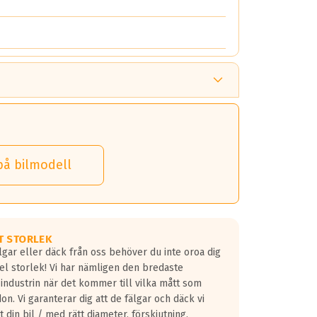
på bilmodell
T STORLEK
lgar eller däck från oss behöver du inte oroa dig
fel storlek! Vi har nämligen den bredaste
 industrin när det kommer till vilka mått som
don. Vi garanterar dig att de fälgar och däck vi
 din bil / med rätt diameter, förskjutning,