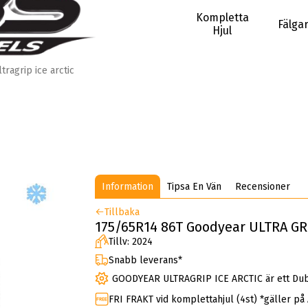
Kompletta
Fälga
Hjul
ltragrip ice arctic
Information
Tipsa En Vän
Recensioner
Tillbaka
175/65R14 86T Goodyear ULTRA GR
Tillv: 2024
Snabb leverans*
GOODYEAR ULTRAGRIP ICE ARCTIC är ett Du
FRI FRAKT vid komplettahjul (4st) *gäller på