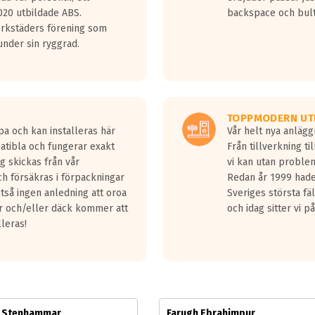
jud överträffa motorljudet.
20 utbildade ABS.
backspace och bul
v ett däck med vågar. Hög bullernivå markeras med svarta vågor
erkstäders förening som
däck.
nder sin ryggrad.
 kraven som finns i dagsläget, men är inte längre tillåtna enligt nya
ör år 2016 nya regelverk.
ecibel tystare än det regelverk som börjar gälla 2016.
TOPPMODERN UT
pa och kan installeras här
Vår helt nya anläg
patibla och fungerar exakt
Från tillverkning t
g skickas från vår
vi kan utan problem
h försäkras i förpackningar
Redan år 1999 hade 
lltså ingen anledning att oroa
Sveriges största fä
ar och/eller däck kommer att
och idag sitter vi 
lleras!
m Stenhammar
Farugh Ebrahimpur