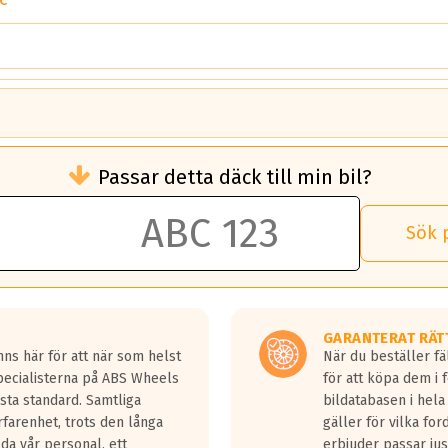
C
brukningen)
Passar detta däck till min bil?
 rullmotstånd.
brukning än ett klass G däck.
an 50 liter bränsle med ett klass A däck gentemot ett klass G däck.
Sök 
 vilken rutt du kör, samt vilken körstil du använder.
rtaste bromssträckan och F är den längsta.
tta lastbilar.
GARANTERAT RÄT
a in på en väg där det ligger 0.5-1.5 mm vatten.
ns här för att när som helst
När du beställer fä
a fyra billängder( ca 18meter) mellan däck med betyg A gentemot
Specialisterna på ABS Wheels
för att köpa dem i 
sta standard. Samtliga
bildatabasen i hela
rfarenhet, trots den långa
gäller för vilka for
lda vår personal, ett
erbjuder passar just