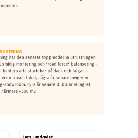
tmönster.
RUSTNING
gning har den senaste toppmoderna utrustningen.
ill smidig montering och "road force" balansering -
 hantera alla storlekar på däck och fälgar.
vi en fräsch lokal, några år senare inviger vi
lg-showroom. Fyra år senare dubblar vi lagret
på närmare 4500 m2
Lars Lundqvist