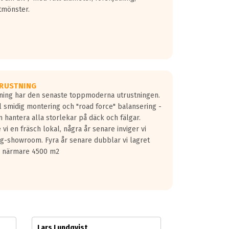
tmönster.
RUSTNING
gning har den senaste toppmoderna utrustningen.
ill smidig montering och "road force" balansering -
 hantera alla storlekar på däck och fälgar.
vi en fräsch lokal, några år senare inviger vi
lg-showroom. Fyra år senare dubblar vi lagret
på närmare 4500 m2
Lars Lundqvist