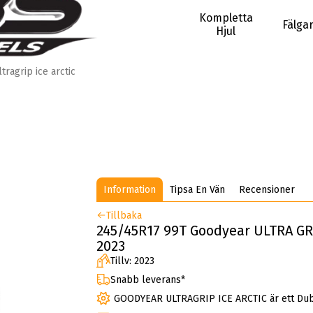
Kompletta
Fälga
Hjul
ltragrip ice arctic
Information
Tipsa En Vän
Recensioner
Tillbaka
245/45R17 99T Goodyear ULTRA GR
2023
Tillv: 2023
Snabb leverans*
GOODYEAR ULTRAGRIP ICE ARCTIC är ett Du