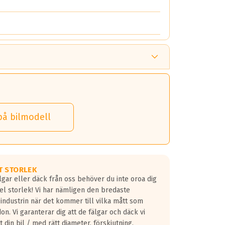
på bilmodell
T STORLEK
lgar eller däck från oss behöver du inte oroa dig
fel storlek! Vi har nämligen den bredaste
 industrin när det kommer till vilka mått som
don. Vi garanterar dig att de fälgar och däck vi
 din bil / med rätt diameter, förskjutning,