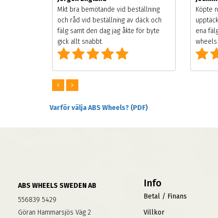
songen.
Mkt bra bemötande vid beställning
Köpte n
g men
och råd vid beställning av däck och
upptäck
digt
fälg samt den dag jag åkte för byte
ena fäl
om alla
gick allt snabbt.
wheels 
Varför välja ABS Wheels? (PDF)
Info
ABS WHEELS SWEDEN AB
Betal / Finans
556839 5429
Göran Hammarsjös Väg 2
Villkor