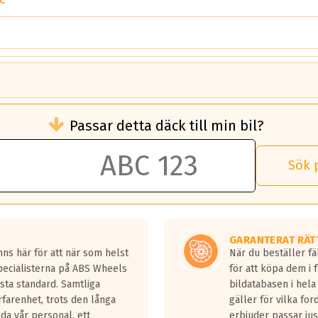
C
brukningen)
Passar detta däck till min bil?
 rullmotstånd.
brukning än ett klass G däck.
an 50 liter bränsle med ett klass A däck gentemot ett klass G däck.
Sök 
 vilken rutt du kör, samt vilken körstil du använder.
rtaste bromssträckan och F är den längsta.
tta lastbilar.
GARANTERAT RÄT
a in på en väg där det ligger 0.5-1.5 mm vatten.
ns här för att när som helst
När du beställer fä
a fyra billängder( ca 18meter) mellan däck med betyg A gentemot
Specialisterna på ABS Wheels
för att köpa dem i 
sta standard. Samtliga
bildatabasen i hela
rfarenhet, trots den långa
gäller för vilka for
lda vår personal, ett
erbjuder passar just