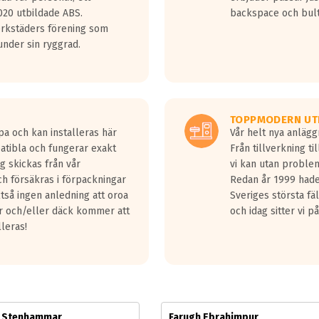
jud överträffa motorljudet.
20 utbildade ABS.
backspace och bul
v ett däck med vågar. Hög bullernivå markeras med svarta vågor
erkstäders förening som
däck.
nder sin ryggrad.
 kraven som finns i dagsläget, men är inte längre tillåtna enligt nya
ör år 2016 nya regelverk.
ecibel tystare än det regelverk som börjar gälla 2016.
TOPPMODERN UT
pa och kan installeras här
Vår helt nya anläg
patibla och fungerar exakt
Från tillverkning t
g skickas från vår
vi kan utan problem
h försäkras i förpackningar
Redan år 1999 hade 
lltså ingen anledning att oroa
Sveriges största fä
ar och/eller däck kommer att
och idag sitter vi 
lleras!
m Stenhammar
Farugh Ebrahimpur