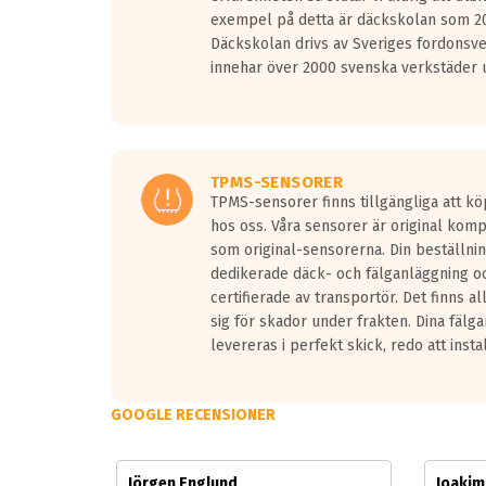
Vid körning i över 50km/h brukar rullmotståndets l
exempel på detta är däckskolan som 20
På däckmärkningen kommer det finnas en symbol a
Däckskolan drivs av Sveriges fordonsv
medans de vita vågorna påvisar om det är ett tyst 
innehar över 2000 svenska verkstäder u
Ett däck med tre svarta vågor uppnår de europeiska
regelverket som introduceras år 2016.
Ett däck med två svarta vågor är redan godkända f
Ett däck med en svart våg kommer vara minst tre d
TPMS-SENSORER
TPMS-sensorer finns tillgängliga att kö
hos oss. Våra sensorer är original kom
som original-sensorerna. Din beställnin
dedikerade däck- och fälganläggning oc
certifierade av transportör. Det finns a
sig för skador under frakten. Dina fälg
levereras i perfekt skick, redo att insta
GOOGLE RECENSIONER
Jörgen Englund
Joaki