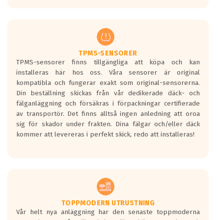
europeiska kraven som finns i dagsläget,
men är inte längre tillåtna enligt nya
regelverket som introduceras år 2016.
Ett däck med två svarta vågor är redan
godkända för år 2016 nya regelverk.
TPMS-SENSORER
TPMS-sensorer finns tillgängliga att köpa och kan
Ett däck med en svart våg kommer vara
installeras här hos oss. Våra sensorer är original
minst tre decibel tystare än det
kompatibla och fungerar exakt som original-sensorerna.
regelverk som börjar gälla 2016.
Din beställning skickas från vår dedikerade däck- och
fälganläggning och försäkras i förpackningar certifierade
av transportör. Det finns alltså ingen anledning att oroa
sig för skador under frakten. Dina fälgar och/eller däck
kommer att levereras i perfekt skick, redo att installeras!
TOPPMODERN UTRUSTNING
Vår helt nya anläggning har den senaste toppmoderna