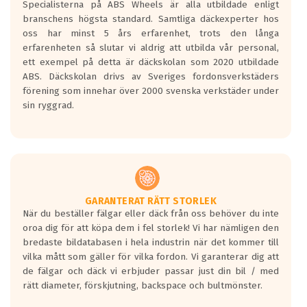
Specialisterna på ABS Wheels är alla utbildade enligt
längsta.
branschens högsta standard. Samtliga däckexperter hos
Inga D eller G betyg delas ut för
oss har minst 5 års erfarenhet, trots den långa
personbilar och lätta lastbilar.
erfarenheten så slutar vi aldrig att utbilda vår personal,
Betyget sätts efter ett test där däcken
ett exempel på detta är däckskolan som 2020 utbildade
skall bromsa in på en väg där det ligger
ABS. Däckskolan drivs av Sveriges fordonsverkstäders
0.5-1.5 mm vatten.
förening som innehar över 2000 svenska verkstäder under
I 80km/h kommer skillnaden på
sin ryggrad.
bromssträckan vara fyra billängder( ca
18meter) mellan däck med betyg A
gentemot F.
Bullernivån:
Vid körning i över 50km/h brukar
rullmotståndets ljud överträffa
GARANTERAT RÄTT STORLEK
När du beställer fälgar eller däck från oss behöver du inte
motorljudet.
oroa dig för att köpa dem i fel storlek! Vi har nämligen den
På däckmärkningen kommer det finnas
bredaste bildatabasen i hela industrin när det kommer till
en symbol av ett däck med vågar. Hög
vilka mått som gäller för vilka fordon. Vi garanterar dig att
bullernivå markeras med svarta vågor
de fälgar och däck vi erbjuder passar just din bil / med
medans de vita vågorna påvisar om det är
rätt diameter, förskjutning, backspace och bultmönster.
ett tyst däck.
Ett däck med tre svarta vågor uppnår de