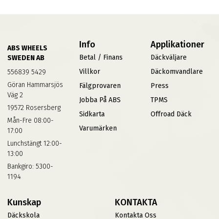
Info
Applikationer
ABS WHEELS
Betal / Finans
Däckväljare
SWEDEN AB
Villkor
Däckomvandlare
556839 5429
Göran Hammarsjös
Fälgprovaren
Press
Väg 2
Jobba På ABS
TPMS
19572 Rosersberg
Sidkarta
Offroad Däck
Mån-Fre 08:00-
Varumärken
17:00
Lunchstängt 12:00-
13:00
Bankgiro: 5300-
1194
Kunskap
KONTAKTA
Däckskola
Kontakta Oss